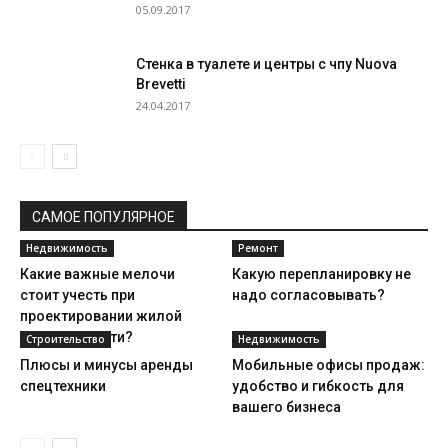
05.09.2017
Стенка в туалете и центры с чпу Nuova
Brevetti
24.04.2017
САМОЕ ПОПУЛЯРНОЕ
Недвижимость
Ремонт
Какие важные мелочи
Какую перепланировку не
стоит учесть при
надо согласовывать?
проектировании жилой
недвижимости?
Строительство
Недвижимость
Плюсы и минусы аренды
Мобильные офисы продаж:
спецтехники
удобство и гибкость для
вашего бизнеса