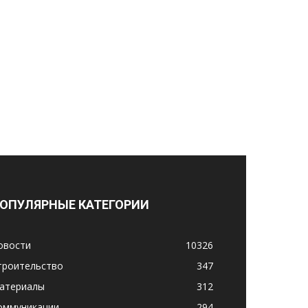
ОПУЛЯРНЫЕ КАТЕГОРИИ
овости
10326
троительство
347
атериалы
312
оммуникации
294