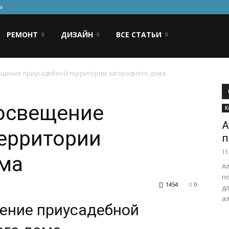
я
РЕМОНТ
ДИЗАЙН
ВСЕ СТАТЬИ
ещение приусадебной территории загородного дома
 освещение
К
А
ерритории
п
11
ома
А
п
1454
0
дл
а
ение приусадебной