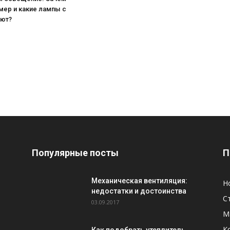
мер и какие лампы с
ают?
Популярные посты
П
Механическая вентиляция:
Н
недостатки и достоинства
С
03.09.2017
М
К