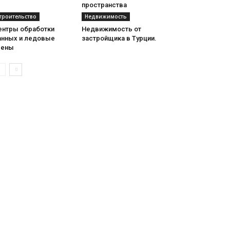
пространства
троительство
Недвижимость
ентры обработки
Недвижимость от
анных и ледовые
застройщика в Турции.
рены