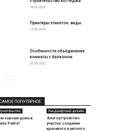
строительство коттеджа
18.09.2020
Принтеры этикеток: виды
17.08.2019
Особенности объединения
комнаты с балконом
20.06.2022
САМОЕ ПОПУЛЯРНОЕ
троительство
Ландшафтный дизайн
ем хороши дома в
Благоустройство
иле Райта?
участка: создание
красивого и уютного