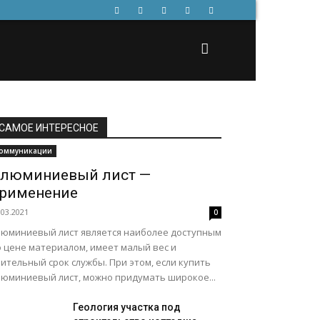
САМОЕ ИНТЕРЕСНОЕ
оммуникации
люминиевый лист —
рименение
.03.2021
0
люминиевый лист является наиболее доступным
о цене материалом, имеет малый вес и
ительный срок службы. При этом, если купить
люминиевый лист, можно придумать широкое...
Геология участка под