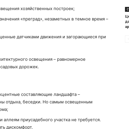
свещения хозяйственных построек;
С
Ц
начения «преград», незаметных в темное время –
д
а
щенные датчиками движения и загорающиеся при
рхитектурного освещения – равномерное
 садовых дорожек.
кцентные составляющие ландшафта –
оны отдыха, беседки. Но самым освещенным
ома;
и аллеям приусадебного участка не требуется.
ть дискомфорт.