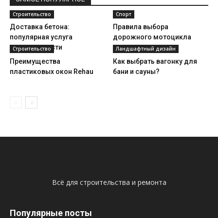
Строительство
Спорт
Доставка бетона:
Правила выбора
популярная услуга
дорожного мотоцикла
соверменности
Строительство
Ландшафтный дизайн
Преимущества
Как выбрать вагонку для
пластиковых окон Rehau
бани и сауны?
Всё для строительства и ремонта
Популярные посты