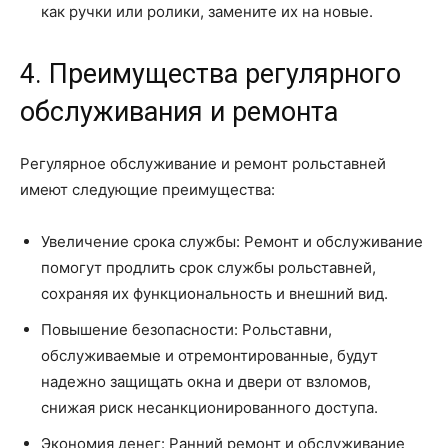
как ручки или ролики, замените их на новые.
4. Преимущества регулярного
обслуживания и ремонта
Регулярное обслуживание и ремонт рольставней
имеют следующие преимущества:
Увеличение срока службы: Ремонт и обслуживание
помогут продлить срок службы рольставней,
сохраняя их функциональность и внешний вид.
Повышение безопасности: Рольставни,
обслуживаемые и отремонтированные, будут
надежно защищать окна и двери от взломов,
снижая риск несанкционированного доступа.
Экономия денег: Ранний ремонт и обслуживание