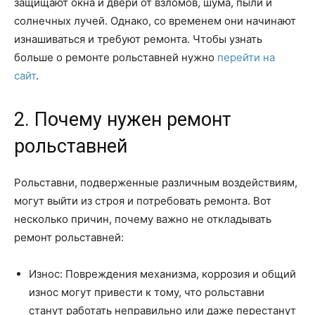
защищают окна и двери от взломов, шума, пыли и
солнечных лучей. Однако, со временем они начинают
изнашиваться и требуют ремонта. Чтобы узнать
больше о ремонте рольставней нужно
перейти на
сайт
.
2. Почему нужен ремонт
рольставней
Рольставни, подверженные различным воздействиям,
могут выйти из строя и потребовать ремонта. Вот
несколько причин, почему важно не откладывать
ремонт рольставней:
Износ: Повреждения механизма, коррозия и общий
износ могут привести к тому, что рольставни
станут работать неправильно или даже перестанут