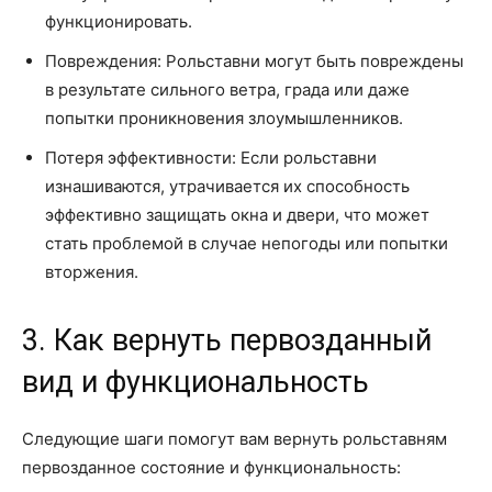
функционировать.
Повреждения: Рольставни могут быть повреждены
в результате сильного ветра, града или даже
попытки проникновения злоумышленников.
Потеря эффективности: Если рольставни
изнашиваются, утрачивается их способность
эффективно защищать окна и двери, что может
стать проблемой в случае непогоды или попытки
вторжения.
3. Как вернуть первозданный
вид и функциональность
Следующие шаги помогут вам вернуть рольставням
первозданное состояние и функциональность: