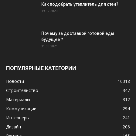
Как подобрать утеплитель для стен?
19.12.2020
Почему за доставкой готовой еды
будущее ?
31.03.2021
ПОПУЛЯРНЫЕ КАТЕГОРИИ
Новости
10318
Строительство
347
Материалы
312
Коммуникации
294
Интерьеры
241
Дизайн
206
Ремонт
165