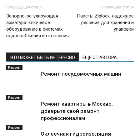
Предыдущая статья
Следующая статья
Запорно-регулирующая
Пакеты Ziplock: надежное
арматура: ключевое
решение для хранения и
оборудование в системах
упаковки
водоснабжения и отопления
ЭТО МОЖЕТ БЫТЬ ИНТЕРЕСНО
ЕЩЕ ОТ АВТОРА
Ремонт
Ремонт посудомоечных машин
Ремонт
Ремонт квартиры в Москве:
доверьте свой ремонт
профессионалам
Ремонт
Оклеечная гидроизоляция