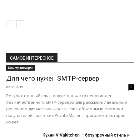
САМОЕ ИНТЕРЕСНОЕ
Коммуникации
Для чего нужен SMTP-сервер
02.08.2019
0
Результативный email маркетинг часто невозможен
без качественного SMTP-сервера для рассылки. Идеальным
решением для массовых рассылок с объемными списками
получателей является ePochta Mailer – программа, которая
имеет...
Кухни ViVakitchen — безупречный стиль и