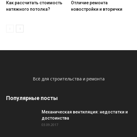
Как рассчитать стоимость
Отличие ремонта
натяжного потолка?
новостройки и вторички
Всё для строительства и ремонта
Популярные посты
Механическая вентиляция: недостатки и
достоинства
03.09.2017