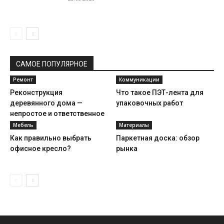
САМОЕ ПОПУЛЯРНОЕ
Ремонт
Коммуникации
Реконструкция
Что такое ПЭТ-лента для
деревянного дома —
упаковочных работ
непростое и ответственное
дело
Мебель
Материалы
Как правильно выбрать
Паркетная доска: обзор
офисное кресло?
рынка