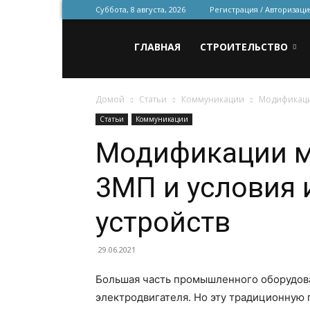
Суббота, 8 августа, 2026
Регистрация / Авторизаци
Всё
ГЛАВНАЯ
СТРОИТЕЛЬСТВО
Домой
Статьи
Коммуникации
Модификаци
для
Статьи
Коммуникации
Модификации м
строительства
3МП и условия
и
устройств
29.06.2021
ремонта
Большая часть промышленного оборудова
электродвигателя. Но эту традиционную