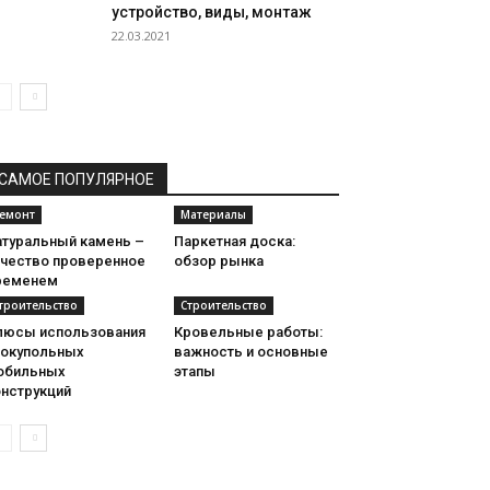
устройство, виды, монтаж
22.03.2021
САМОЕ ПОПУЛЯРНОЕ
емонт
Материалы
атуральный камень –
Паркетная доска:
ачество проверенное
обзор рынка
ременем
троительство
Строительство
люсы использования
Кровельные работы:
еокупольных
важность и основные
обильных
этапы
онструкций