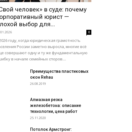
Свой человек» в суде: почему
орпоративный юрист —
лохой выбор для...
.01.2026
0
2026 году, когда юридическая грамотность
селения России заметно выросла, многие всё
ще совершают одну и ту же фундаментальную
ибку в начале семейных споров....
Преимущества пластиковых
окон Rehau
26.08.2019
Алмазная резка
железобетона: описание
технологии, цена работ
25.11.2020
Потолок Армстронг: