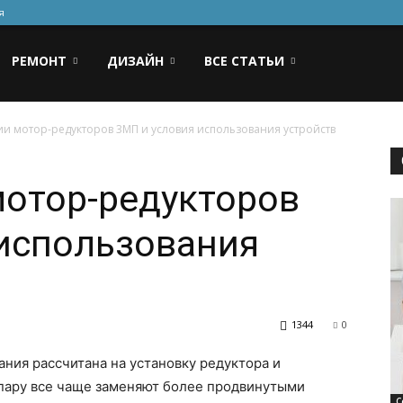
я
РЕМОНТ
ДИЗАЙН
ВСЕ СТАТЬИ
и мотор-редукторов 3МП и условия использования устройств
отор-редукторов
 использования
1344
0
ния рассчитана на установку редуктора и
 пару все чаще заменяют более продвинутыми
С