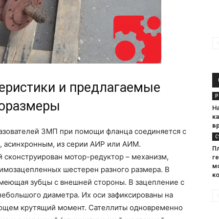
теристики и предлагаемые
Р
оразмеры
Н
к
в
азователей 3МП при помощи фланца соединяется с
С
, асинхронным, из серии АИР или АИМ.
П
й сконструирован мотор-редуктор – механизм,
г
м
имозацепленных шестерен разного размера. В
к
имеющая зубцы с внешней стороны. В зацепление с
 небольшого диаметра. Их оси зафиксированы на
ающем крутящий момент. Сателлиты одновременно