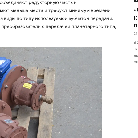
 объединяют редукторную часть и
«
имают меньше места и требуют минимум времени
к
а виды по типу используемой зубчатой передачи.
п
преобразователи с передачей планетарного типа,
29
В 
на
е
ош