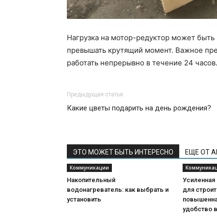
Нагрузка на мотор-редуктор может быть
превышать крутящий момент. Важное пр
работать непрерывно в течение 24 часов
Предыдущая статья
Какие цветы подарить на день рождения?
ЭТО МОЖЕТ БЫТЬ ИНТЕРЕСНО
ЕЩЕ ОТ 
Коммуникации
Коммуника
Накопительный
Усиленная
водонагреватель: как выбрать и
для строит
установить
повышенна
удобство 