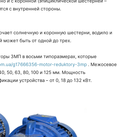
 но и с коронной (эпициклической шестерней –
тся с внутренней стороны.
ючает солнечную и коронную шестерни, водило и
й может быть от одной до трех.
оры 3МП в восьми типоразмерах, которые
com.ua/g17666356-motor-reduktory-3mp
. Межосевое
0, 50, 63, 80, 100 и 125 мм. Мощность
кации устройства – от 0, 18 до 132 кВт.