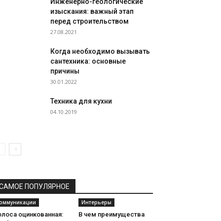
Инженерно-геологические
изыскания: важный этап
перед строительством
27.08.2021
Когда необходимо вызывать
сантехника: основные
причины
30.01.2022
Техника для кухни
04.10.2019
САМОЕ ПОПУЛЯРНОЕ
оммуникации
Интерьеры
олоса оцинкованная:
В чем преимущества