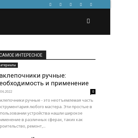
САМОЕ ИНТЕРЕСНОЕ
атериалы
аклепочники ручные:
еобходимость и применение
.06.2022
0
аклепочники ручные - это неотъемлемая часть
нструментария любого мастера. Эти простые в
спользовании устройства нашли широкое
рименение в различных сферах, таких как
роительство, ремонт,...