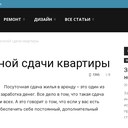
я
РЕМОНТ
ДИЗАЙН
ВСЕ СТАТЬИ
очной сдачи квартиры
ной сдачи квартиры
М
З
1365
0
н
20
Посуточная сдача жилья в аренду – это один из
З
аработка денег. Все дело в том, что такая сдача
и
сех. А это говорит о том, что если у вас есть
и
обеспечить себе постоянный, дополнительный
п
ст