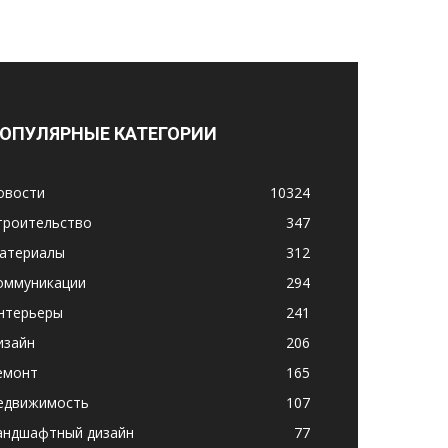
ОПУЛЯРНЫЕ КАТЕГОРИИ
овости
10324
троительство
347
атериалы
312
оммуникации
294
нтерьеры
241
изайн
206
емонт
165
едвижимость
107
андшафтный дизайн
77