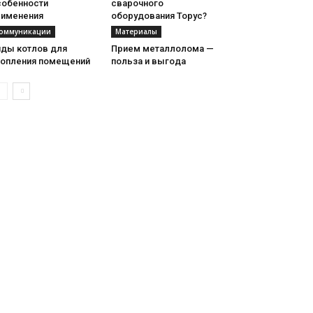
собенности
сварочного
рименения
оборудования Торус?
оммуникации
Материалы
иды котлов для
Прием металлолома —
топления помещений
польза и выгода