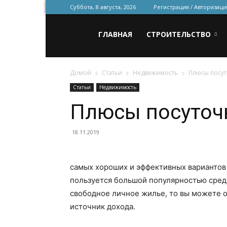
Суббота, 8 августа, 2026
Регистрация / Авторизаци
Всё
ГЛАВНАЯ
СТРОИТЕЛЬСТВО
Домой
Статьи
Недвижимость
Плюсы посут
для
Статьи
Недвижимость
Плюсы посуточ
строительства
18.11.2019
и
самых хороших и эффективных вариантов з
пользуется большой популярностью среди в
свободное личное жилье, то вы можете 
ремонта
источник дохода.