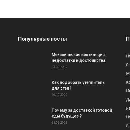
Популярные посты
П
Механическая вентиляция:
Н
недостатки и достоинства
С
03.09.2017
М
К
Как подобрать утеплитель
для стен?
И
19.12.2020
Д
Р
Почему за доставкой готовой
еды будущее ?
Н
31.03.2021
Л