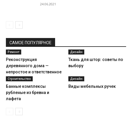
24.06.2021
САМОЕ ПОПУЛЯРНОЕ
Ремонт
Дизайн
Реконструкция
Ткань для штор: советы по
деревянного дома —
выбору
непростое и ответственное
дело
Строительство
Дизайн
Банные комплексы
Виды мебельных ручек
рубленые из бревна и
лафета