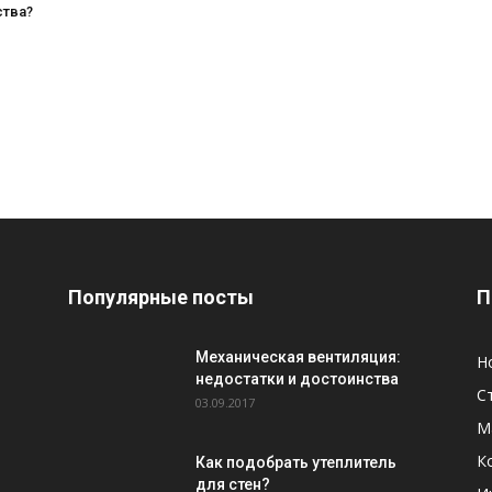
тва?
Популярные посты
П
Механическая вентиляция:
Н
недостатки и достоинства
С
03.09.2017
М
К
Как подобрать утеплитель
для стен?