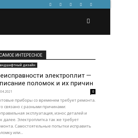
САМОЕ ИНТЕРЕСНОЕ
андшафтный дизайн
еисправности электроплит —
писание поломок и их причин
.04.2021
0
ытовые приборы со временем требует ремонта.
то связано с разными причинами:
еправильная эксплуатация, износ деталей и
к далее. Электроплитка так же требует
емонта. Самостоятельные попытки исправить
ломку или...