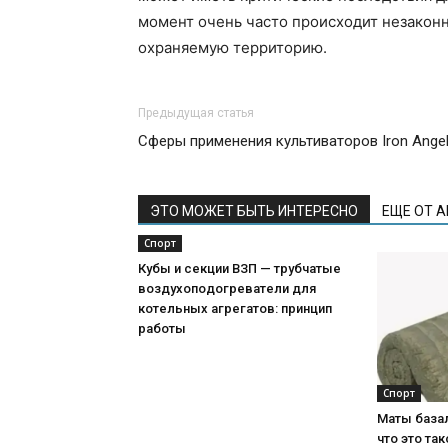
момент очень часто происходит незакон
охраняемую территорию.
Предыдущая статья
Сферы применения культиваторов Iron Ange
ЭТО МОЖЕТ БЫТЬ ИНТЕРЕСНО
ЕЩЕ ОТ 
Спорт
Кубы и секции ВЗП — трубчатые
воздухоподогреватели для
котельных агрегатов: принцип
работы
Спорт
Маты база
что это так