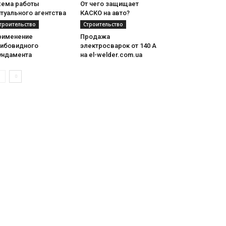
хема работы
От чего защищает
туального агентства
КАСКО на авто?
троительство
Строительство
рименение
Продажа
рибовидного
электросварок от 140 А
ундамента
на el-welder.com.ua