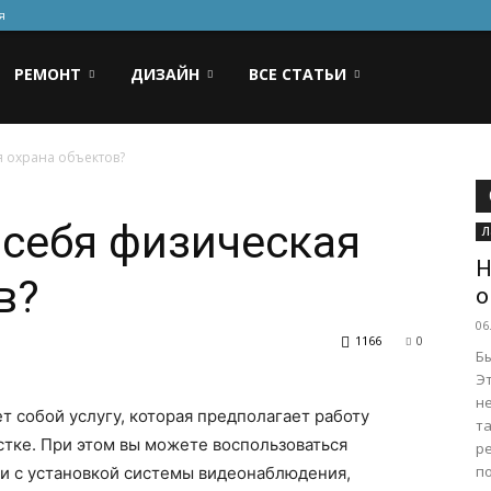
я
РЕМОНТ
ДИЗАЙН
ВСЕ СТАТЬИ
я охрана объектов?
 себя физическая
Л
Н
в?
о
06
1166
0
Б
Э
н
т собой услугу, которая предполагает работу
та
тке. При этом вы можете воспользоваться
р
по
ии с установкой системы видеонаблюдения,