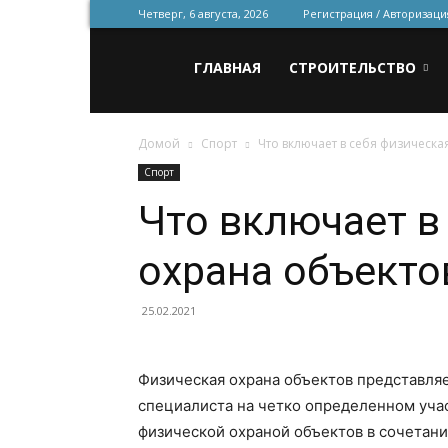
Четверг, 6 августа, 2026
Регистрация / Авторизаци
Всё
ГЛАВНАЯ
СТРОИТЕЛЬСТВО
Домой
Спорт
Что включает в себя физическа
для
Спорт
Что включает в
строительства
охрана объекто
и
25.02.2021
Физическая охрана объектов представляе
ремонта
специалиста на четко определенном учас
физической охраной объектов в сочетан