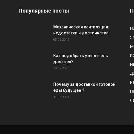
Популярные посты
П
Механическая вентиляция:
Н
недостатки и достоинства
С
03.09.2017
М
К
Как подобрать утеплитель
для стен?
И
19.12.2020
Д
Р
Почему за доставкой готовой
еды будущее ?
Н
31.03.2021
Л