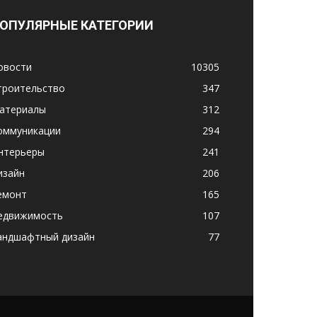
ОПУЛЯРНЫЕ КАТЕГОРИИ
овости
10305
троительство
347
атериалы
312
оммуникации
294
нтерьеры
241
изайн
206
емонт
165
едвижимость
107
андшафтный дизайн
77