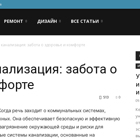
я
РЕМОНТ
ДИЗАЙН
ВСЕ СТАТЬИ
канализация: забота о здоровье и комфорте
ализация: забота о
И
У
форте
и
и
513
0
09
К
Когда речь заходит о коммунальных системах,
у
ажных. Она обеспечивает безопасную и эффективную
от
 загрязнение окружающей среды и риски для
э
ые системы канализации, основанные на
вы