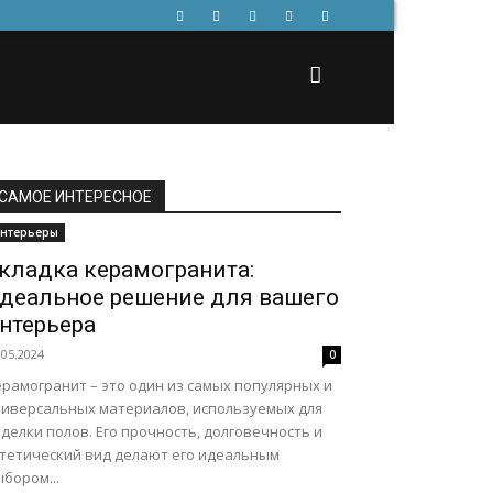
САМОЕ ИНТЕРЕСНОЕ
нтерьеры
кладка керамогранита:
деальное решение для вашего
нтерьера
.05.2024
0
ерамогранит – это один из самых популярных и
ниверсальных материалов, используемых для
делки полов. Его прочность, долговечность и
стетический вид делают его идеальным
бором...