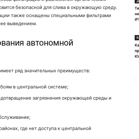
Д
новится безопасной для слива в окружающую среду.
Т
н
ации также оснащены специальными фильтрами
iP
 ее выведением.
К
вания автономной
К
п
Ю
имеет ряд значительных преимуществ:
ебоям в центральной системе;
редотвращение загрязнения окружающей среды и
бслуживание;
айонах, где нет доступа к центральной