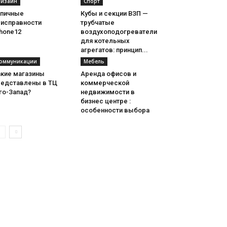
изайн
Спорт
ипичные
Кубы и секции ВЗП —
еисправности
трубчатые
hone12
воздухоподогреватели
для котельных
агрегатов: принцип...
оммуникации
Мебель
акие магазины
Аренда офисов и
редставлены в ТЦ
коммерческой
го-Запад?
недвижимости в
бизнес центре :
особенности выбора