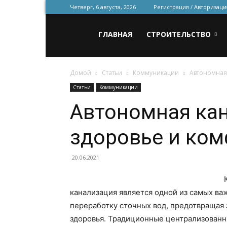
Четверг, 6 августа, 2026
Регистрация / Авторизаци
Всё
ГЛАВНАЯ
СТРОИТЕЛЬСТВО
Домой
Статьи
Коммуникации
Автономная 
для
Статьи
Коммуникации
Автономная кан
строительства
здоровье и ком
и
20.06.2021
канализация является одной из самых в
ремонта
переработку сточных вод, предотвращая
здоровья. Традиционные централизованн