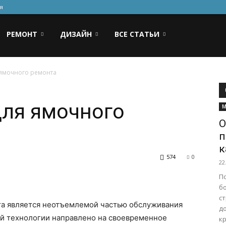
я
РЕМОНТ
ДИЗАЙН
ВСЕ СТАТЬИ
ямочного ремонта
для ямочного
М
О
п
к
574
0
22
П
б
с
та является неотъемлемой частью обслуживания
д
й технологии направлено на своевременное
к