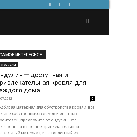
САМОЕ ИНТЕРЕСНОЕ
атериалы
ндулин — доступная и
ривлекательная кровля для
аждого дома
.07.2022
0
одбирая материал для обустройства кровли, все
ольше собственников домов и опытных
троителей, предпочитают ондулин. Это
олговечный и внешне привлекательный
ровельный материал, изготовленный из