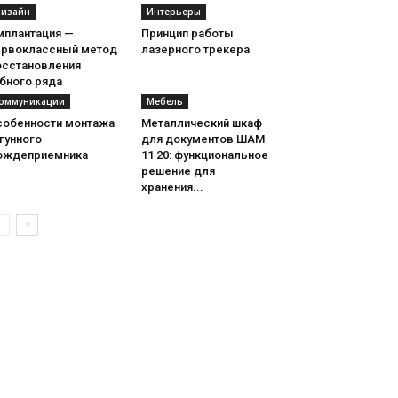
изайн
Интерьеры
мплантация —
Принцип работы
ервоклассный метод
лазерного трекера
осстановления
бного ряда
оммуникации
Мебель
собенности монтажа
Металлический шкаф
гунного
для документов ШАМ
ождеприемника
11 20: функциональное
решение для
хранения...