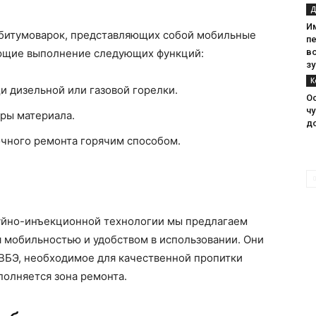
Д
И
битумоварок, представляющих собой мобильные
п
ющие выполнение следующих функций:
в
зу
К
и дизельной или газовой горелки.
О
чу
ры материала.
д
очного ремонта горячим способом.
уйно-инъекционной технологии мы предлагаем
 мобильностью и удобством в использовании. Они
ВБЭ, необходимое для качественной пропитки
полняется зона ремонта.