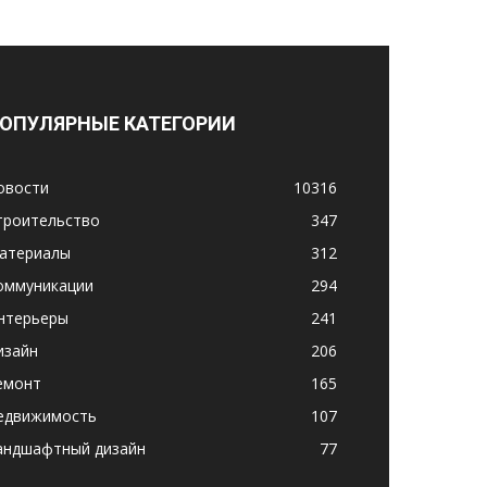
ОПУЛЯРНЫЕ КАТЕГОРИИ
овости
10316
троительство
347
атериалы
312
оммуникации
294
нтерьеры
241
изайн
206
емонт
165
едвижимость
107
андшафтный дизайн
77