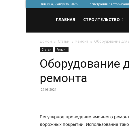
Пятница, 7 августа, 2026
Регистрация / Авторизаци
Всё
ГЛАВНАЯ
СТРОИТЕЛЬСТВО
Домой
Статьи
Ремонт
Оборудование для 
для
Статьи
Ремонт
Оборудование 
строительства
ремонта
и
27.08.2021
ремонта
Регулярное проведение ямочного ремон
дорожных покрытий. Использование тако