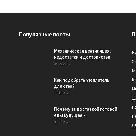
Популярные посты
П
Механическая вентиляция:
Н
недостатки и достоинства
С
03.09.2017
М
К
Как подобрать утеплитель
для стен?
И
19.12.2020
Д
Р
Почему за доставкой готовой
еды будущее ?
Н
31.03.2021
Л