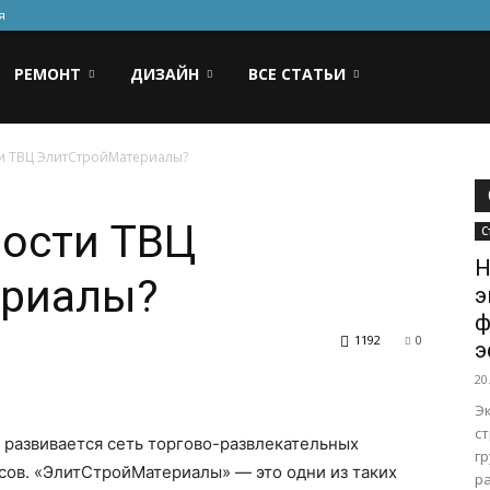
я
РЕМОНТ
ДИЗАЙН
ВСЕ СТАТЬИ
и ТВЦ ЭлитСтройМатериалы?
ности ТВЦ
С
Н
ериалы?
э
ф
1192
0
э
20
Э
с
 развивается сеть торгово-развлекательных
г
сов. «ЭлитСтройМатериалы» — это одни из таких
ра