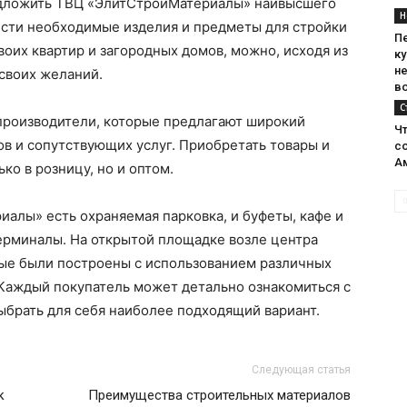
редложить ТВЦ «ЭлитСтройМатериалы» наивысшего
Н
ести необходимые изделия и предметы для стройки
Пе
воих квартир и загородных домов, можно, исходя из
к
н
своих желаний.
в
С
 производители, которые предлагают широкий
Ч
в и сопутствующих услуг. Приобретать товары и
с
А
ко в розницу, но и оптом.
алы» есть охраняемая парковка, и буфеты, кафе и
рминалы. На открытой площадке возле центра
рые были построены с использованием различных
 Каждый покупатель может детально ознакомиться с
ыбрать для себя наиболее подходящий вариант.
Следующая статья
к
Преимущества строительных материалов