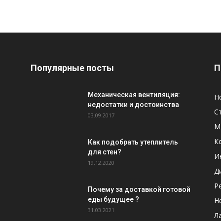
Популярные посты
П
Механическая вентиляция:
Н
недостатки и достоинства
С
03.09.2017
М
К
Как подобрать утеплитель
для стен?
И
19.12.2020
Д
Р
Почему за доставкой готовой
еды будущее ?
Н
31.03.2021
Л