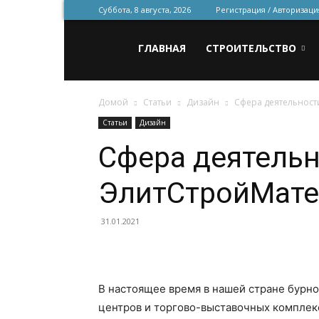
Суббота, 8 августа, 2026
Регистрация / Авторизаци
Всё
ГЛАВНАЯ
СТРОИТЕЛЬСТВО
Домой
Статьи
Дизайн
Сфера деятельност
для
Статьи
Дизайн
Сфера деятель
строительства
ЭлитСтройМат
и
31.01.2021
ремонта
В настоящее время в нашей стране бурно
центров и торгово-выставочных комплек