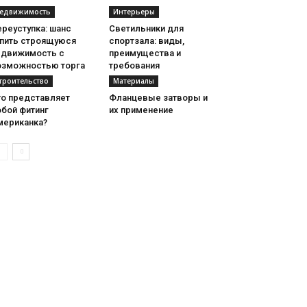
едвижимость
Интерьеры
реуступка: шанс
Светильники для
упить строящуюся
спортзала: виды,
едвижимость с
преимущества и
озможностью торга
требования
троительство
Материалы
то представляет
Фланцевые затворы и
обой фитинг
их применение
мериканка?