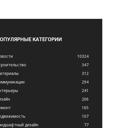
ОПУЛЯРНЫЕ КАТЕГОРИИ
овости
10324
троительство
347
атериалы
312
оммуникации
294
нтерьеры
241
изайн
206
емонт
165
едвижимость
107
андшафтный дизайн
77