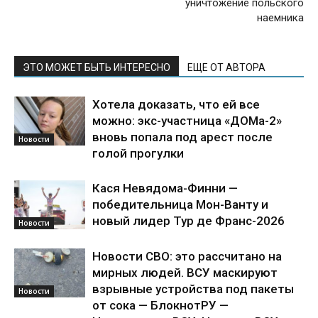
уничтожение польского
наемника
ЭТО МОЖЕТ БЫТЬ ИНТЕРЕСНО
ЕЩЕ ОТ АВТОРА
Хотела доказать, что ей все
можно: экс-участница «ДОМа-2»
вновь попала под арест после
Новости
голой прогулки
Кася Невядома-Финни —
победительница Мон-Ванту и
новый лидер Тур де Франс-2026
Новости
Новости СВО: это рассчитано на
мирных людей. ВСУ маскируют
взрывные устройства под пакеты
Новости
от сока — БлокнотРУ —