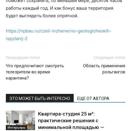
поможет сохранить, по меньшей мере, десяток часов
работы каждый год. И как бонус ваша территория
будет выглядеть более опрятной.
https://npbau.ru/czeli-inzhenerno-geologicheskih-
ispytanij-2
Предыдущая статья
Следующая статья
Что предпочитают смотреть
Область применения
телезрители во время
рольгангов
карантина?
ЭТО МОЖЕТ БЫТЬ ИНТЕРЕСНО
ЕЩЕ ОТ АВТОРА
Квартира-студия 25 м²:
практические решения с
минимальной площадью —
Интерьеры