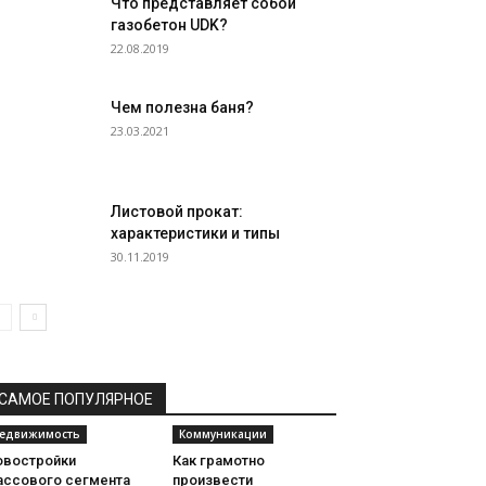
Что представляет собой
газобетон UDK?
22.08.2019
Чем полезна баня?
23.03.2021
Листовой прокат:
характеристики и типы
30.11.2019
САМОЕ ПОПУЛЯРНОЕ
едвижимость
Коммуникации
овостройки
Как грамотно
ассового сегмента
произвести