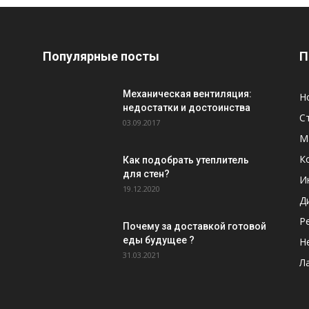
Популярные посты
П
Механическая вентиляция:
Н
недостатки и достоинства
С
03.09.2017
М
К
Как подобрать утеплитель
для стен?
И
19.12.2020
Д
Р
Почему за доставкой готовой
еды будущее ?
Н
31.03.2021
Л