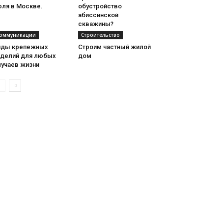
юля в Москве.
обустройство
абиссинской
скважины?
оммуникации
Строительство
иды крепежных
Строим частный жилой
зделий для любых
дом
лучаев жизни