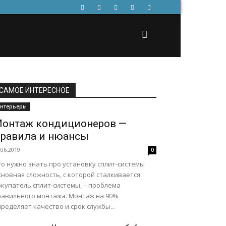
САМОЕ ИНТЕРЕСНОЕ
нтерьеры
онтаж кондиционеров —
равила и нюансы
.06.2019
0
о нужно знать про установку сплит-системы
новная сложность, с которой сталкивается
окупатель сплит-системы, – проблема
равильного монтажа. Монтаж на 90%
ределяет качество и срок службы...