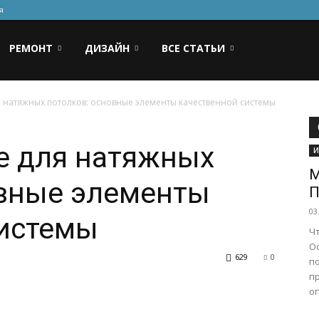
я
РЕМОНТ
ДИЗАЙН
ВСЕ СТАТЬИ
 натяжных потолков: основные элементы качественной системы
 для натяжных
И
М
овные элементы
П
03
системы
Чт
Ос
629
0
п
п
оп