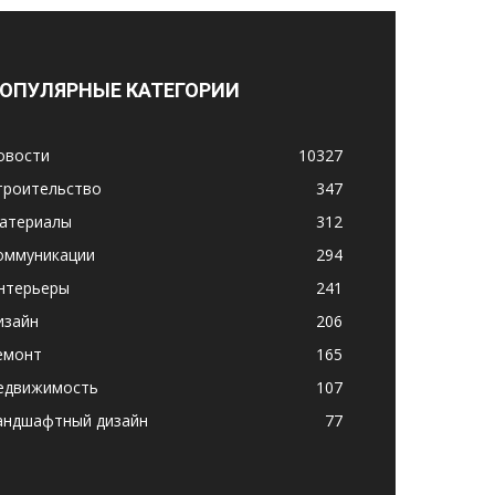
ОПУЛЯРНЫЕ КАТЕГОРИИ
овости
10327
троительство
347
атериалы
312
оммуникации
294
нтерьеры
241
изайн
206
емонт
165
едвижимость
107
андшафтный дизайн
77