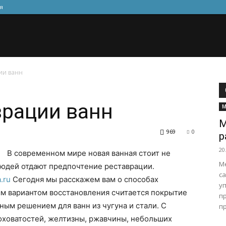
я
ии ванн
врации ванн
М
М
969
0
р
20
В современном мире новая ванная стоит не
М
юдей отдают предпочтение реставрации.
с
a.ru
Сегодня мы расскажем вам о способах
у
 вариантом восстановления считается покрытие
п
ным решением для ванн из чугуна и стали. С
п
ховатостей, желтизны, ржавчины, небольших