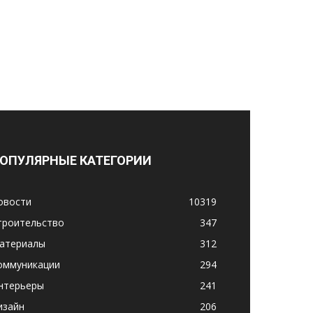
ОПУЛЯРНЫЕ КАТЕГОРИИ
овости
10319
троительство
347
атериалы
312
оммуникации
294
нтерьеры
241
изайн
206