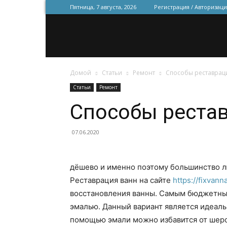
Пятница, 7 августа, 2026
Регистрация / Авторизаци
Домой
Статьи
Ремонт
Способы реставрац
Статьи
Ремонт
Способы реста
07.06.2020
дёшево и именно поэтому большинство л
Реставрация ванн на сайте
https://fixvann
восстановления ванны.
Самым бюджетным
эмалью. Данный вариант является идеаль
помощью эмали можно избавится от шеро