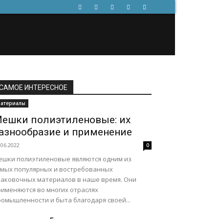
САМОЕ ИНТЕРЕСНОЕ
атериалы
ешки полиэтиленовые: их
азнообразие и применение
.06.2022
0
ешки полиэтиленовые являются одним из
амых популярных и востребованных
паковочных материалов в наше время. Они
рименяются во многих отраслях
ромышленности и быта благодаря своей...