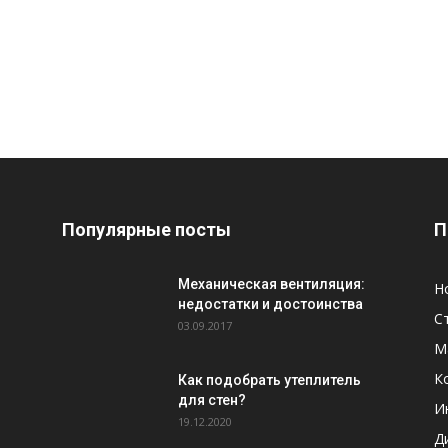
Популярные посты
П
Механическая вентиляция:
Н
недостатки и достоинства
С
03.09.2017
М
К
Как подобрать утеплитель
для стен?
И
19.12.2020
Д