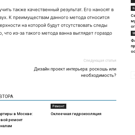
К
ить также качественный результат. Его наносят в
С
двух. К преимуществам данного метода относится
м
ерхности на которой будут отсутствовать следы
о
, что из-за такого метода ванна выглядет гораздо
М
Ф
п
о
Следующая статья
Дизайн проект интерьера: роскошь или
необходимость?
АВТОРА
Ремонт
артиры в Москве:
Оклеечная гидроизоляция
свой ремонт
оналам