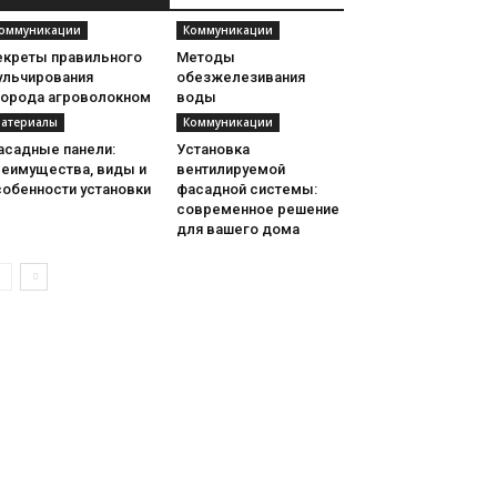
оммуникации
Коммуникации
екреты правильного
Методы
ульчирования
обезжелезивания
города агроволокном
воды
атериалы
Коммуникации
асадные панели:
Установка
реимущества, виды и
вентилируемой
собенности установки
фасадной системы:
современное решение
для вашего дома