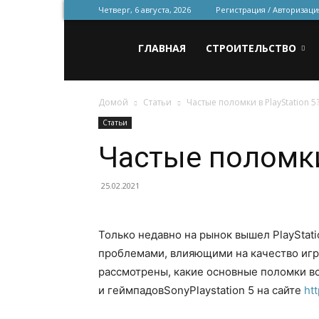
Четверг, 6 августа, 2026
Регистрация / Авторизаци
Всё
ГЛАВНАЯ
СТРОИТЕЛЬСТВО
Домой
Статьи
Частые поломки в PlayStation 5
для
Статьи
Частые поломки 
строительства
25.02.2021
и
Только недавно на рынок вышел PlayStati
проблемами, влияющими на качество игр
рассмотрены, какие основные поломки вс
ремонта
и геймпадовSonyPlaystation 5 на сайте
ht