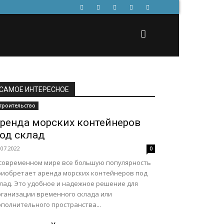
САМОЕ ИНТЕРЕСНОЕ
троительство
ренда морских контейнеров
од склад
.07.2022
0
 современном мире все большую популярность
риобретает аренда морских контейнеров под
клад. Это удобное и надежное решение для
рганизации временного склада или
полнительного пространства...