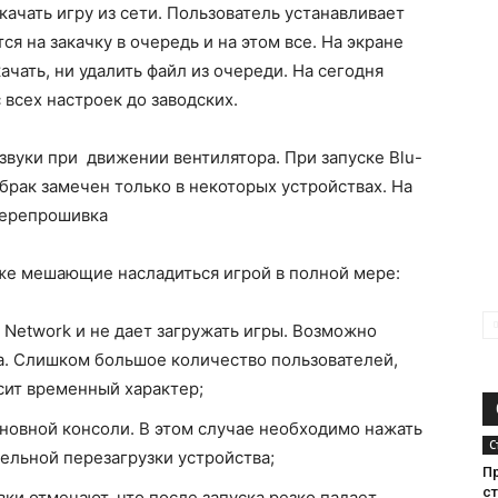
ачать игру из сети. Пользователь устанавливает
ся на закачку в очередь и на этом все. На экране
ачать, ни удалить файл из очереди. На сегодня
всех настроек до заводских.
вуки при движении вентилятора. При запуске Blu-
 брак замечен только в некоторых устройствах. На
перепрошивка
акже мешающие насладиться игрой в полной мере:
n Network и не дает загружать игры. Возможно
а. Слишком большое количество пользователей,
сит временный характер;
сновной консоли. В этом случае необходимо нажать
С
ельной перезагрузки устройства;
П
с
ки отмечают, что после запуска резко падает