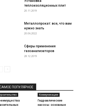
Установка
теплоизоляционных плит
20.11.2019
Металлопрокат: все, что вам
нужно знать
20.06.2022
Сферы применения
газоанализаторов
28.12.2019
САМОЕ ПОПУЛЯРНОЕ
троительство
Коммуникации
реимущества
Гидравлические
троительных
насосы: основные