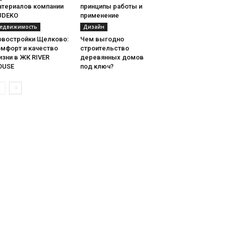
атериалов компании
принципы работы и
UDEKO
применение
едвижимость
Дизайн
овостройки Щелково:
Чем выгодно
омфорт и качество
строительство
зни в ЖК RIVER
деревянных домов
OUSE
под ключ?