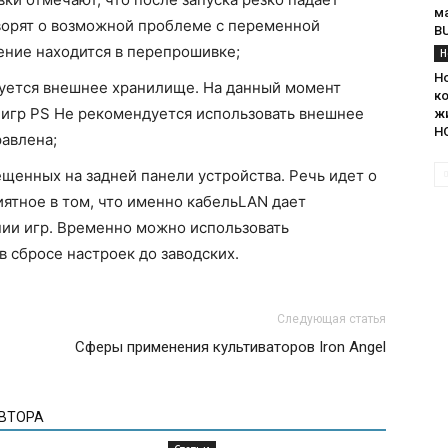
м
ворят о возможной проблеме с переменной
B
ение находится в перепрошивке;
Н
Н
зуется внешнее хранилище. На данный момент
к
 игр PS Не рекомендуется использовать внешнее
жи
H
равлена;
щенных на задней панели устройства. Речь идет о
иятное в том, что именно кабельLAN дает
ии игр. Временно можно использовать
 сбросе настроек до заводских.
Следующая статья
Сферы применения культиваторов Iron Angel
АВТОРА