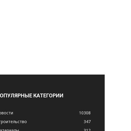
ОПУЛЯРНЫЕ КАТЕГОРИИ
овости
10308
троительство
347
атериалы
312