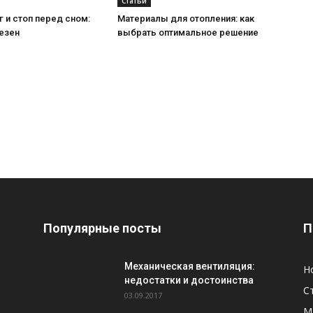
Статьи
 и стоп перед сном:
Материалы для отопления: как
езен
выбрать оптимальное решение
Популярные посты
П
Механическая вентиляция:
Н
недостатки и достоинства
С
03.09.2017
М