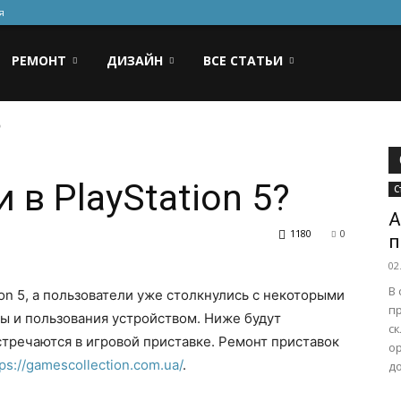
я
РЕМОНТ
ДИЗАЙН
ВСЕ СТАТЬИ
?
в PlayStation 5?
С
А
1180
0
п
02
В
on 5, а пользователи уже столкнулись с некоторыми
п
ы и пользования устройством. Ниже будут
с
тречаются в игровой приставке. Ремонт приставок
о
tps://gamescollection.com.ua/
.
до