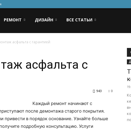
я
РЕМОНТ
ДИЗАЙН
ВСЕ СТАТЬИ
онтаж асфальта с гарантией
таж асфальта с
Д
Т
к
19
943
0
К
к
Каждый ремонт начинают с
в
приступают после демонтажа старого покрытия.
к
ли привести в порядок основание. Узнайте больше
по
получите подробную консультацию. Услуги