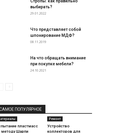
Стропы: как правильно
выбирать?
29.01.2022
Что представляет собой
шпонирование МДФ?
08.11.2019
На что обращать внимание
при покупке мебели?
24.10.2021
САМОЕ ПОПУЛЯРНОЕ
атериалы
Ремонт
спытание пластмасс
Устройство
о методу Шарпи
коллекторов для