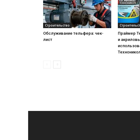
Строительство
Строительс
Обслуживание тельфера: чек-
Праймер Т
лист
и акриловы
использова
Технонико