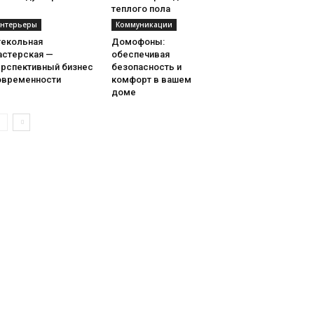
теплого пола
нтерьеры
Коммуникации
текольная
Домофоны:
астерская —
обеспечивая
ерспективный бизнес
безопасность и
овременности
комфорт в вашем
доме