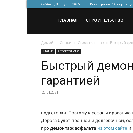
Суббота, 8 августа, 2026
Регистрация / Авторизаци
Всё
ГЛАВНАЯ
СТРОИТЕЛЬСТВО
Домой
Статьи
Строительство
Быстрый дем
для
Статьи
Строительство
Быстрый демон
строительства
гарантией
и
23.01.2021
подготовки. Поэтому к асфальтированию 
ремонта
Дорога будет прочной и долговечной, ес
про
демонтаж асфальта
на этом сайте
и 