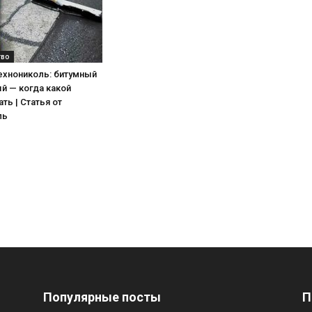
тво
ехнониколь: битумный
й — когда какой
ть | Статья от
ль
Популярные посты
П