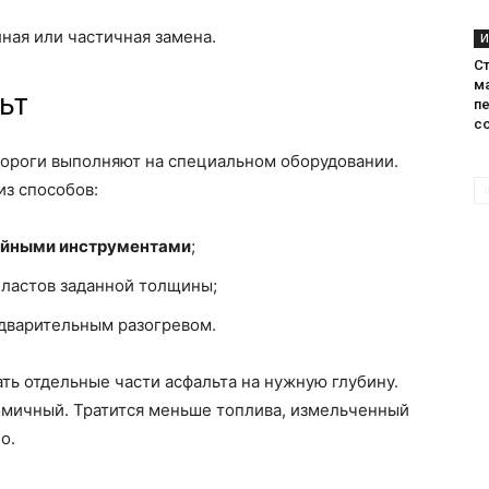
ая или частичная замена.
И
С
м
ьт
п
с
дороги выполняют на специальном оборудовании.
з способов:
ойными инструментами
;
ластов заданной толщины;
дварительным разогревом.
ь отдельные части асфальта на нужную глубину.
мичный. Тратится меньше топлива, измельченный
о.