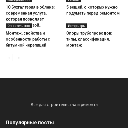
1С Бухгалтерия в облаке:
5 вещей, о которых нужно
современная услуга,
подумать перед ремонтом
которая позволяет
работать с базой...
Строительство
Интерьеры
Монтаж, свойства и
Опоры трубопроводов:
особенности работы с
типы, классификация,
битумной черепицей
монтаж
Всё для строительства и ремонта
Популярные посты