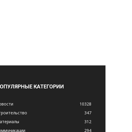
ОПУЛЯРНЫЕ КАТЕГОРИИ
овости
10328
троительство
347
атериалы
312
оммуникации
294