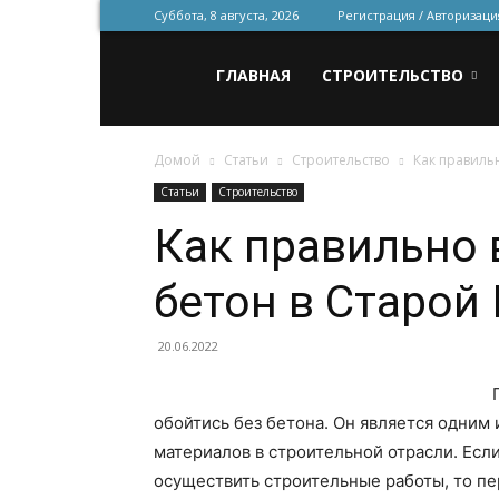
Суббота, 8 августа, 2026
Регистрация / Авторизаци
Всё
ГЛАВНАЯ
СТРОИТЕЛЬСТВО
Домой
Статьи
Строительство
Как правиль
для
Статьи
Строительство
Как правильно 
строительства
бетон в Старой
и
20.06.2022
обойтись без бетона. Он является одним
ремонта
материалов в строительной отрасли. Есл
осуществить строительные работы, то пер