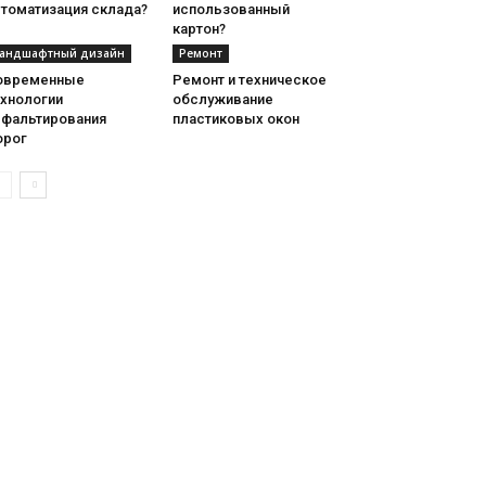
втоматизация склада?
использованный
картон?
андшафтный дизайн
Ремонт
овременные
Ремонт и техническое
ехнологии
обслуживание
сфальтирования
пластиковых окон
орог