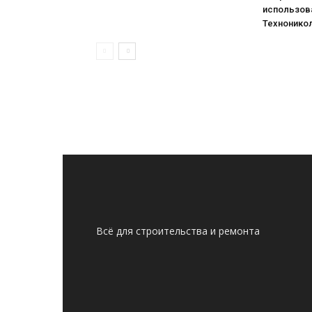
использова
Технонико
Всё для строительства и ремонта