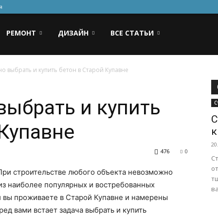
я
РЕМОНТ
ДИЗАЙН
ВСЕ СТАТЬИ
но выбрать и купить бетон в Старой Купавне
выбрать и купить
С
С
 Купавне
к
20
476
0
Ст
о
При строительстве любого объекта невозможно
т
 из наиболее популярных и востребованных
ва
и вы проживаете в Старой Купавне и намерены
ед вами встает задача выбрать и купить