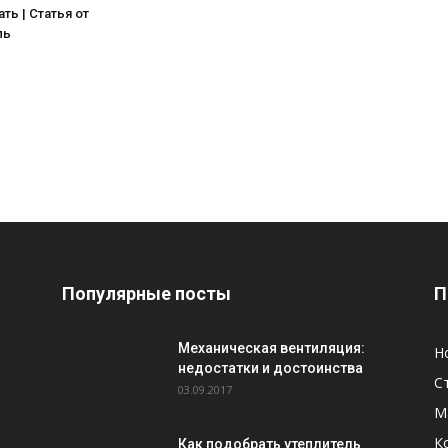
ть | Статья от
ль
Популярные посты
П
Механическая вентиляция:
Н
недостатки и достоинства
С
03.09.2017
М
К
Как подобрать утеплитель