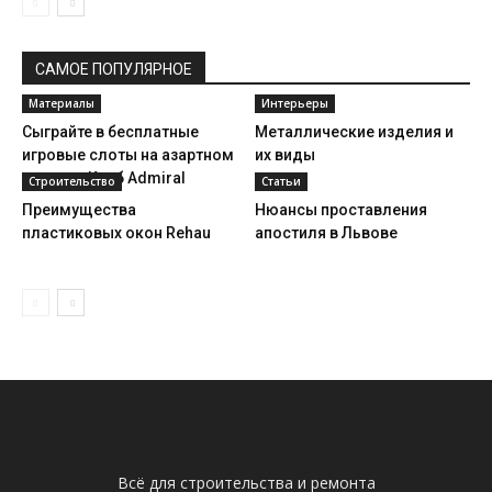
САМОЕ ПОПУЛЯРНОЕ
Материалы
Интерьеры
Сыграйте в бесплатные
Металлические изделия и
игровые слоты на азартном
их виды
портале Клуб Admiral
Строительство
Статьи
Преимущества
Нюансы проставления
пластиковых окон Rehau
апостиля в Львове
Всё для строительства и ремонта