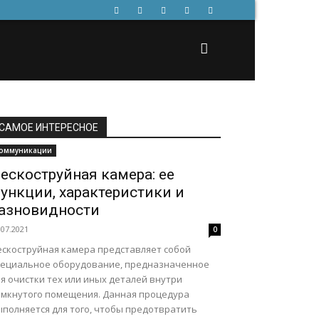
САМОЕ ИНТЕРЕСНОЕ
оммуникации
ескоструйная камера: ее
ункции, характеристики и
азновидности
.07.2021
0
ескоструйная камера представляет собой
пециальное оборудование, предназначенное
я очистки тех или иных деталей внутри
амкнутого помещения. Данная процедура
ыполняется для того, чтобы предотвратить