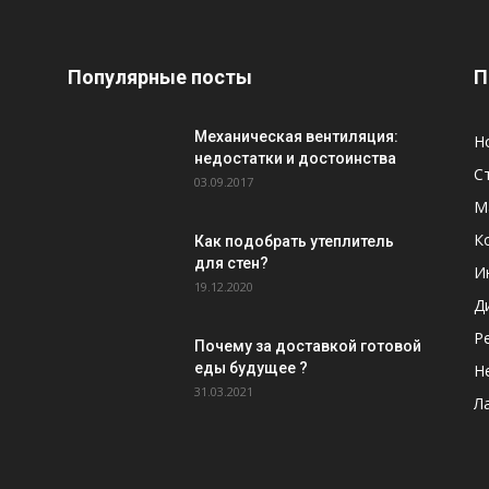
Популярные посты
П
Механическая вентиляция:
Н
недостатки и достоинства
С
03.09.2017
М
К
Как подобрать утеплитель
для стен?
И
19.12.2020
Д
Р
Почему за доставкой готовой
еды будущее ?
Н
31.03.2021
Л