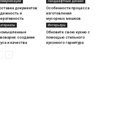
оммуникации
Ландшафтный дизайн
оставка документов:
Особенности процесса
адежность и
изготовления
перативность
мусорных мешков
атериалы
Интерьеры
ромышленные
Обновите свою кухню с
ивоварни: создание
помощью стильного
уса и качества
кухонного гарнитура