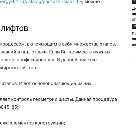
nergy-lift.ru/catalog/passazhirskie-lifty/
можно
К
Д
н
о
 лифтов
М
П
п
процессом, включающим в себя множество этапов,
вк
знаний и подготовки. Если Вы не имеете нужных
то дело профессионалам. В данной заметке
жирских лифтов.
 этапов. И вот основополагающие из них:
вляет контроль геометрии шахты. Данная процедура
8845-85;
тажа элементов конструкции;