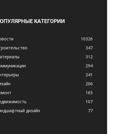
ОПУЛЯРНЫЕ КАТЕГОРИИ
овости
10326
троительство
347
атериалы
312
оммуникации
294
нтерьеры
241
изайн
206
емонт
165
едвижимость
107
андшафтный дизайн
77