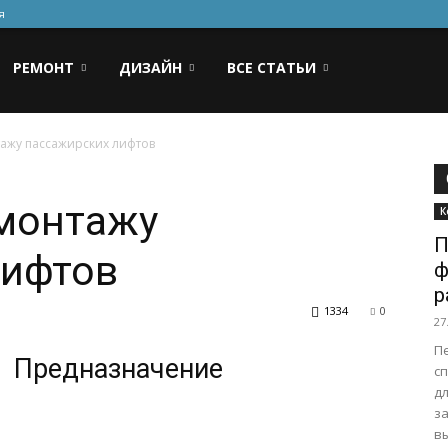
я
РЕМОНТ
ДИЗАЙН
ВСЕ СТАТЬИ
тажу пассажирских лифтов
 монтажу
К
П
лифтов
ф
р
1334
0
27
П
Предназначение
с
дл
з
в