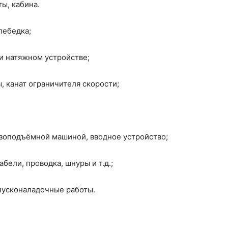
ы, кабина.
лебедка;
 и натяжном устройстве;
ы, канат ограничителя скорости;
узоподъёмной машиной, вводное устройство;
бели, проводка, шнуры и т.д.;
пусконаладочные работы.