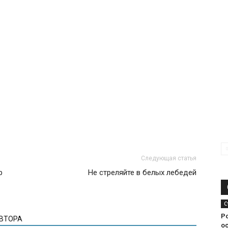
Следующая статья
р
Не стреляйте в белых лебедей
С
Po
АВТОРА
о