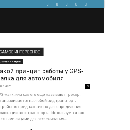
САМОЕ ИНТЕРЕСНОЕ
оммуникации
акой принцип работы у GPS-
аяка для автомобиля
.07.2021
0
S-маяк, или как его еще называют трекер,
станавливается на любой вид транспорт.
стройство предназначено для определения
еолокации автотранспорта. Используется как
стными лицами для отслеживания...