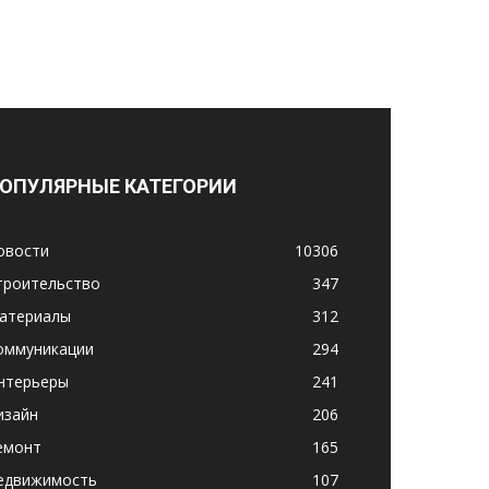
ОПУЛЯРНЫЕ КАТЕГОРИИ
овости
10306
троительство
347
атериалы
312
оммуникации
294
нтерьеры
241
изайн
206
емонт
165
едвижимость
107