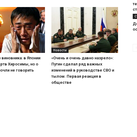
т
с
С
Д
о
Новости
 виновника: в Японии
«Очень и очень давно назрело»:
ртв Хиросимы, но о
Путин сделал ряд важных
очли не говорить
изменений в руководстве СВО и
тылом. Первая реакция в
обществе