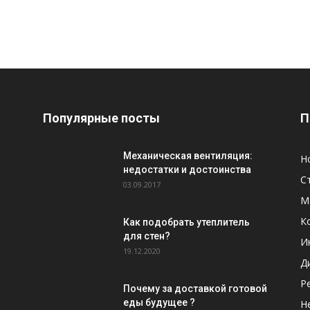
Популярные посты
П
Механическая вентиляция:
Н
недостатки и достоинства
С
03.09.2017
М
К
Как подобрать утеплитель
для стен?
И
19.12.2020
Д
Р
Почему за доставкой готовой
еды будущее ?
Н