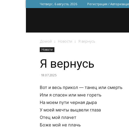
Четверг, 6 августа, 2026
Регистрация / Авторизаци
Домой
Новости
Я вернусь
Новости
Я вернусь
18.07.2025
Вот и весь прикол — танец или смерть
Или я спасен или мне гореть
На моем пути черная дыра
У моей мечты выцвели глаза
Отец мой плачет
Боже мой не плачь