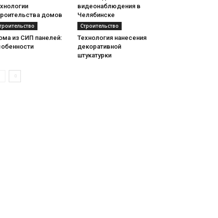
ехнологии
видеонаблюдения в
троительства домов
Челябинске
троительство
Строительство
ома из СИП панелей:
Технология нанесения
собенности
декоративной
штукатурки