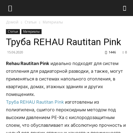
Домой
Статьи
Материалы
Статьи
Материалы
Труба REHAU Rautitan Pink
15.06.2020
1446
0
Rehau Rautitan Pink
идеально подходят для систем
отопления для радиаторной разводки, а также, могут
применяться в системах напольного отопления, в
квартирах, домах, этажных зданиях и других
помещениях.
Труба REHAU Rautitan Pink
изготовлены из
полиэтилена, сшитого пероксидным методом под
высоким давлением PE-Xa с кислородозащитным
слоем, что обуславливает их абсолютную прочность и
целый ряд других отличных качеств и преимуществ.