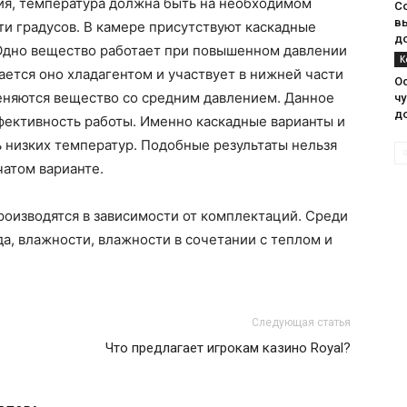
ния, температура должна быть на необходимом
С
в
ти градусов. В камере присутствуют каскадные
д
 Одно вещество работает при повышенном давлении
К
ается оно хладагентом и участвует в нижней части
О
меняются вещество со средним давлением. Данное
чу
д
ективность работы. Именно каскадные варианты и
 низких температур. Подобные результаты нельзя
чатом варианте.
оизводятся в зависимости от комплектаций. Среди
ода, влажности, влажности в сочетании с теплом и
Следующая статья
Что предлагает игрокам казино Royal?