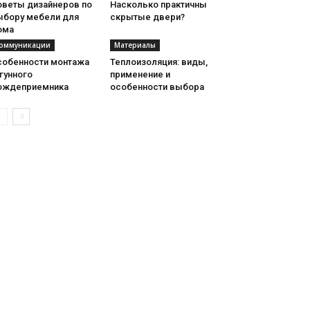
оветы дизайнеров по
Насколько практичны
ыбору мебели для
скрытые двери?
ома
оммуникации
Материалы
собенности монтажа
Теплоизоляция: виды,
гунного
применение и
ождеприемника
особенности выбора