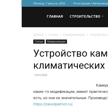
Пятница, 7 августа, 2026
Регистрация / Авторизаци
Всё
ГЛАВНАЯ
СТРОИТЕЛЬСТВО
Домой
Статьи
Коммуникации
Устройство 
для
Статьи
Коммуникации
Устройство кам
строительства
климатических
и
14.05.2020
Камеры
какие-то модификации, имеют практичес
ремонта
есть, но они не значительные. Производс
https://zavodpatriot.ru/
.