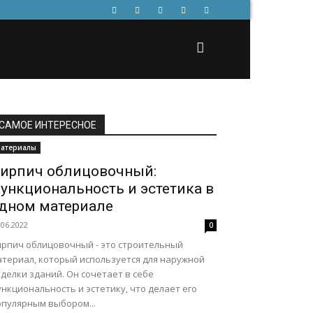
САМОЕ ИНТЕРЕСНОЕ
атериалы
ирпич облицовочный:
ункциональность и эстетика в
дном материале
.06.2022
0
ирпич облицовочный - это строительный
атериал, который используется для наружной
делки зданий. Он сочетает в себе
нкциональность и эстетику, что делает его
опулярным выбором...