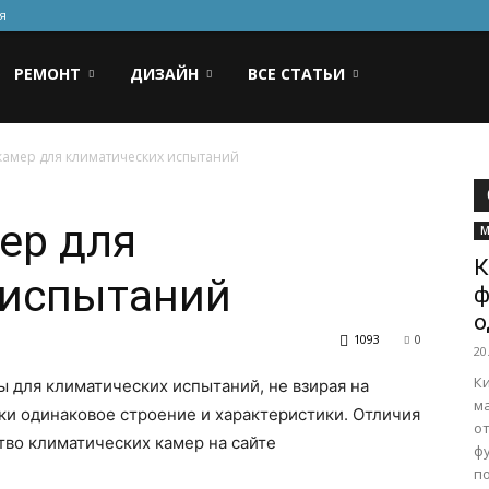
я
РЕМОНТ
ДИЗАЙН
ВСЕ СТАТЬИ
камер для климатических испытаний
ер для
М
К
 испытаний
ф
о
1093
0
20
К
 для климатических испытаний, не взирая на
м
ки одинаковое строение и характеристики. Отличия
от
тво климатических камер на сайте
фу
п