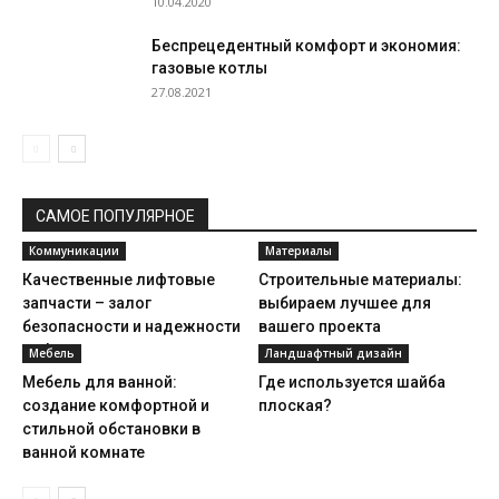
10.04.2020
Беспрецедентный комфорт и экономия:
газовые котлы
27.08.2021
САМОЕ ПОПУЛЯРНОЕ
Коммуникации
Материалы
Качественные лифтовые
Строительные материалы:
запчасти – залог
выбираем лучшее для
безопасности и надежности
вашего проекта
лифта
Мебель
Ландшафтный дизайн
Мебель для ванной:
Где используется шайба
создание комфортной и
плоская?
стильной обстановки в
ванной комнате