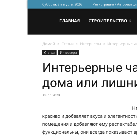
Суббота, 8 августа, 2026
Регистрация / Авторизаци
Всё
ГЛАВНАЯ
СТРОИТЕЛЬСТВО
Домой
Статьи
Интерьеры
Интерьерные ча
для
Статьи
Интерьеры
Интерьерные ч
строительства
дома или лишни
и
06.11.2020
На
красиво и добавляет вкуса и элегантнос
ремонта
помещения и добавляют ему респектабель
функциональны, они всегда показывают 