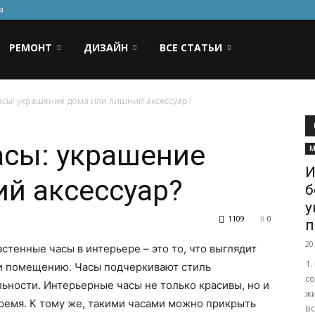
я
РЕМОНТ
ДИЗАЙН
ВСЕ СТАТЬИ
сы: украшение дома или лишний аксессуар?
асы: украшение
М
И
й аксессуар?
б
у
1109
0
п
20
стенные часы в интерьере – это то, что выглядит
1.
ти помещению. Часы подчеркивают стиль
со
ности. Интерьерные часы не только красивы, но и
ж
время.
К тому же, такими часами можно прикрыть
в