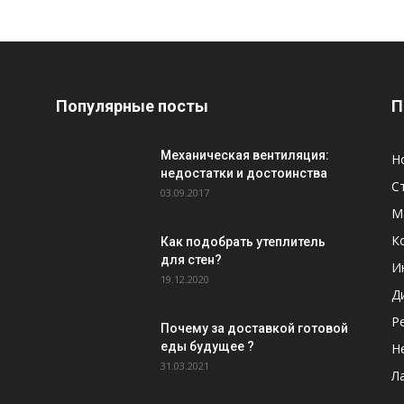
Популярные посты
П
Механическая вентиляция:
Н
недостатки и достоинства
С
03.09.2017
М
К
Как подобрать утеплитель
для стен?
И
19.12.2020
Д
Р
Почему за доставкой готовой
еды будущее ?
Н
31.03.2021
Л