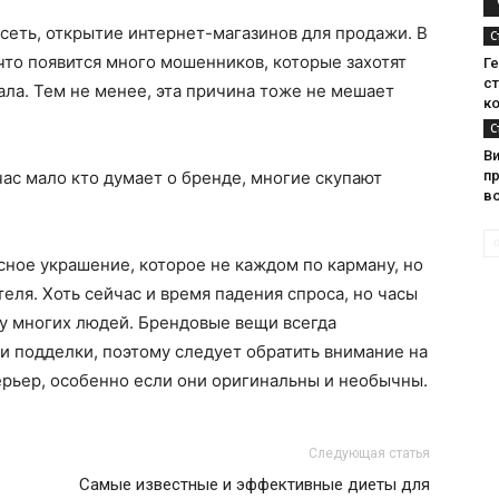
 сеть, открытие интернет-магазинов для продажи. В
С
 что появится много мошенников, которые захотят
Ге
с
ала. Тем не менее, эта причина тоже не мешает
к
С
В
час мало кто думает о бренде, многие скупают
п
в
сное украшение, которое не каждом по карману, но
еля. Хоть сейчас и время падения спроса, но часы
 у многих людей. Брендовые вещи всегда
и подделки, поэтому следует обратить внимание на
ерьер, особенно если они оригинальны и необычны.
Следующая статья
Самые известные и эффективные диеты для