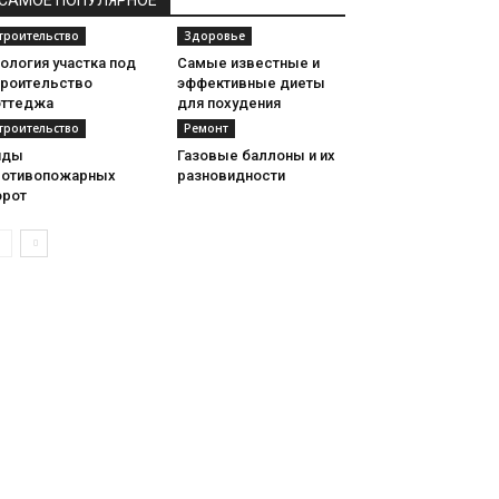
САМОЕ ПОПУЛЯРНОЕ
троительство
Здоровье
ология участка под
Самые известные и
троительство
эффективные диеты
оттеджа
для похудения
троительство
Ремонт
иды
Газовые баллоны и их
ротивопожарных
разновидности
орот