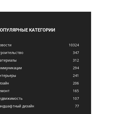
ОПУЛЯРНЫЕ КАТЕГОРИИ
овости
10324
троительство
347
атериалы
312
оммуникации
294
нтерьеры
241
изайн
206
емонт
165
едвижимость
107
андшафтный дизайн
77