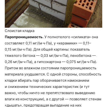
Слоистая кладка
Паропроницаемость.
У полнотелого «силиката» она
составляет 0,11 мг/(м‧ч‧Па), у «керамики» — 0,11–
0,15 мг/(м‧ч‧Па). Для общей картины: показатель
тяжелого бетона — 0,03 мг/(м‧ч‧Па), пенобетона —
0,26 мг/(м‧ч‧Па), а гипсокартона — 0,075 мг/(м‧ч‧Па).
Притом во влажном состоянии паропроницаемость
материала ухудшается. С одной стороны, способность
кладки вбирать пар оборачивается намоканием
и снижением технических характеристик (и тут
важно, чтобы ничто не препятствовало выведению
влаги из конструкции), а с другой — позволяет стенам
«дышать», предотвращая выпадение на них