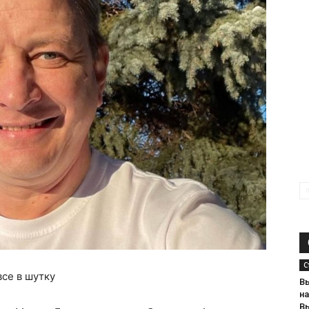
С
се в шутку
В
н
В