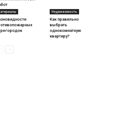
абот
атериалы
Недвижимость
азновидности
Как правильно
ротивопожарных
выбрать
ерегородок
однокомнатную
квартиру?