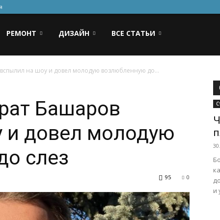
я
РЕМОНТ
ДИЗАЙН
ВСЕ СТАТЬИ
 вспылил на шоу и довел молодую возлюбленную до...
арат Башаров
С
Ч
у и довел молодую
п
30
до слез
Б
к
95
0
до
и 