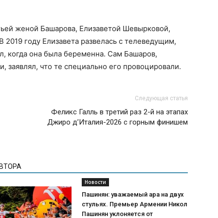
тьей женой Башарова, Елизаветой Шевырковой,
В 2019 году Елизавета развелась с телеведущим,
ал, когда она была беременна. Сам Башаров,
 заявлял, что те специально его провоцировали.
Следующая статья
Феликс Галль в третий раз 2-й на этапах
Джиро д’Италия-2026 с горным финишем
АВТОРА
Новости
Пашинян: уважаемый ара на двух
стульях. Премьер Армении Никол
Пашинян уклоняется от