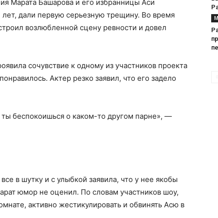
ния Марата Башарова и его избранницы Аси
Р
3 лет, дали первую серьезную трещину. Во время
М
строил возлюбленной сцену ревности и довел
Р
п
п
роявила сочувствие к одному из участников проекта
онравилось. Актер резко заявил, что его задело
а ты беспокоишься о каком-то другом парне», —
се в шутку и с улыбкой заявила, что у нее якобы
Марат юмор не оценил. По словам участников шоу,
комнате, активно жестикулировать и обвинять Асю в