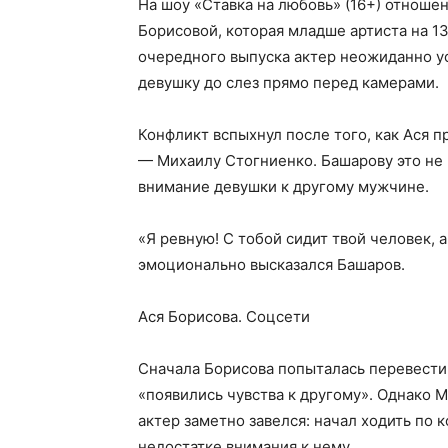
На шоу «Ставка на любовь» (16+) отноше
Борисовой, которая младше артиста на 1
очередного выпуска актер неожиданно у
девушку до слез прямо перед камерами.
Конфликт вспыхнул после того, как Ася п
— Михаилу Стогниенко. Башарову это не п
внимание девушки к другому мужчине.
«Я ревную! С тобой сидит твой человек, 
эмоционально высказался Башаров.
Ася Борисова. Соцсети
Сначала Борисова попыталась перевести в
«появились чувства к другому». Однако 
актер заметно завелся: начал ходить по 
недостатке внимания к нему.