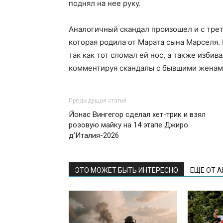
поднял на нее руку.
Аналогичный скандал произошел и с тре
которая родила от Марата сына Марселя. 
так как тот сломал ей нос, а также избив
комментируя скандалы с бывшими женами,
Предыдущая статья
Йонас Вингегор сделал хет-трик и взял
розовую майку на 14 этапе Джиро
д’Италия-2026
ЭТО МОЖЕТ БЫТЬ ИНТЕРЕСНО
ЕЩЕ ОТ 