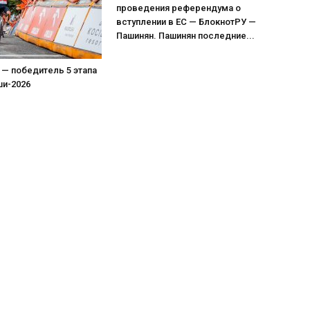
проведения референдума о
вступлении в ЕС — БлокнотРУ —
Пашинян. Пашинян последние...
 — победитель 5 этапа
ши-2026