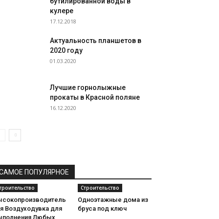
бутилированной воды в
кулере
17.12.2018
Актуальность планшетов в
2020 году
01.03.2020
Лучшие горнолыжные
прокаты в Красной поляне
16.12.2020
САМОЕ ПОПУЛЯРНОЕ
троительство
Строительство
ысокопроизводитель
Одноэтажные дома из
ая Воздуходувка для
бруса под ключ
ыполнения Любых