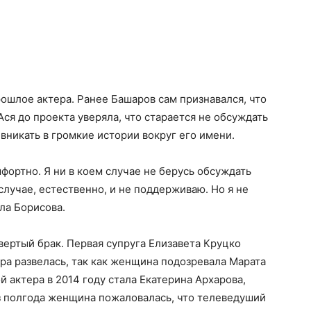
ошлое актера. Ранее Башаров сам признавался, что
ся до проекта уверяла, что старается не обсуждать
никать в громкие истории вокруг его имени.
мфортно. Я ни в коем случае не берусь обсуждать
случае, естественно, и не поддерживаю. Но я не
ла Борисова.
вертый брак. Первая супруга Елизавета Круцко
ара развелась, так как женщина подозревала Марата
й актера в 2014 году стала Екатерина Архарова,
 полгода женщина пожаловалась, что телеведуший