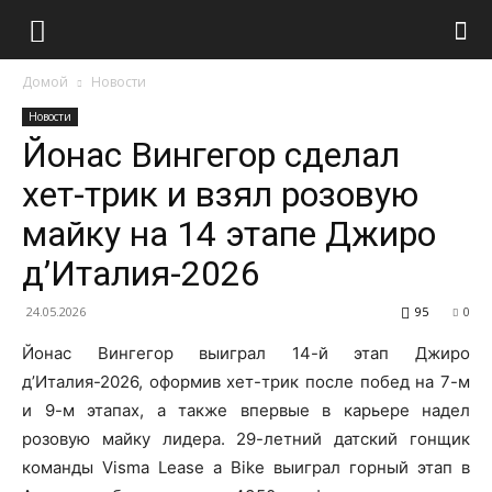
Домой
Новости
Новости
Йонас Вингегор сделал
хет-трик и взял розовую
майку на 14 этапе Джиро
д’Италия-2026
24.05.2026
95
0
Йонас Вингегор выиграл 14-й этап Джиро
д’Италия-2026, оформив хет-трик после побед на 7-м
и 9-м этапах, а также впервые в карьере надел
розовую майку лидера. 29-летний датский гонщик
команды Visma Lease a Bike выиграл горный этап в