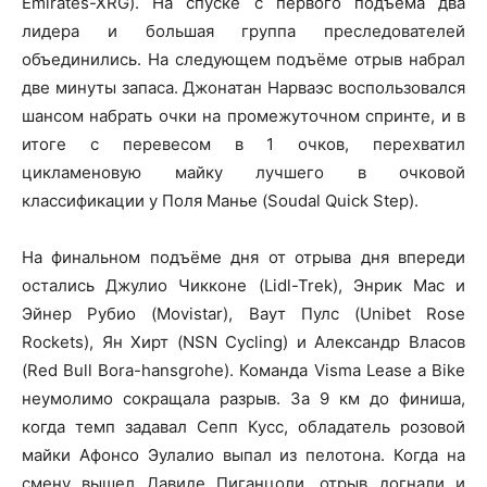
Emirates-XRG). На спуске с первого подъёма два
лидера и большая группа преследователей
объединились. На следующем подъёме отрыв набрал
две минуты запаса. Джонатан Нарваэс воспользовался
шансом набрать очки на промежуточном спринте, и в
итоге с перевесом в 1 очков, перехватил
цикламеновую майку лучшего в очковой
классификации у Поля Манье (Soudal Quick Step).
На финальном подъёме дня от отрыва дня впереди
остались Джулио Чикконе (Lidl-Trek), Энрик Мас и
Эйнер Рубио (Movistar), Ваут Пулс (Unibet Rose
Rockets), Ян Хирт (NSN Cycling) и Александр Власов
(Red Bull Bora-hansgrohe). Команда Visma Lease a Bike
неумолимо сокращала разрыв. За 9 км до финиша,
когда темп задавал Сепп Кусс, обладатель розовой
майки Афонсо Эулалио выпал из пелотона. Когда на
смену вышел Давиде Пиганцоли, отрыв догнали и