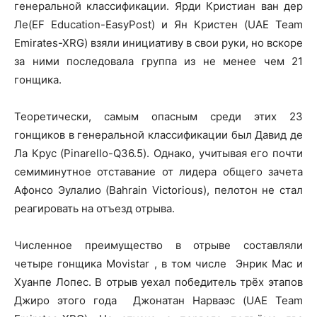
генеральной классификации. Ярди Кристиан ван дер
Ле(EF Education-EasyPost) и Ян Кристен (UAE Team
Emirates-XRG) взяли инициативу в свои руки, но вскоре
за ними последовала группа из не менее чем 21
гонщика.
Теоретически, самым опасным среди этих 23
гонщиков в генеральной классификации был Давид де
Ла Крус (Pinarello-Q36.5). Однако, учитывая его почти
семиминутное отставание от лидера общего зачета
Афонсо Эулалио (Bahrain Victorious), пелотон не стал
реагировать на отъезд отрыва.
Численное преимущество в отрыве составляли
четыре гонщика Movistar , в том числе Энрик Мас и
Хуанпе Лопес. В отрыв уехал победитель трёх этапов
Джиро этого года Джонатан Нарваэс (UAE Team