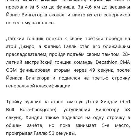
проехали за 5 км до финиша. За 4,6 км до вершины
Йонас Вингегор атаковал, и никто из его соперников
не сел ему на колесо.
Датский гонщик поехал к своей третьей победе на
этой Джиро, а Феликс Галль стал его ближайшим
преследователем, пройдя подъём своим темпом. 28-
летний австрийский гонщик команды Decathlon CMA
CGM финишировал вторым через 49 секунд после
Йонаса Вингегора и поднялся на третью строчку
генеральной классификации.
Тройку лучших на этапе замкнул Джей Хиндли (Red
Bull Bora-hansgrohe), уступивший Вингегору 58
секунд. Хиндли также поднялся на одну строчку в
общем зачёте, но пока занимает 5-е место,
проигрывая Галлю 53 секунды.