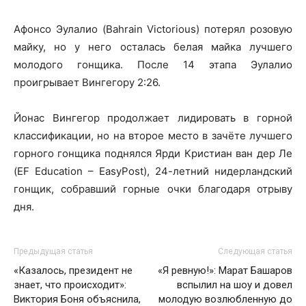
Афонсо Эулалио (Bahrain Victorious) потерял розовую
майку, но у него осталась белая майка лучшего
молодого гонщика. После 14 этапа Эулалио
проигрывает Вингегору 2:26.
Йонас Вингегор продолжает лидировать в горной
классификации, но на второе место в зачёте лучшего
горного гонщика поднялся Ярди Кристиан ван дер Ле
(EF Education – EasyPost), 24-летний нидерландский
гонщик, собравший горные очки благодаря отрыву
дня.
Предыдущая статья
Следующая статья
«Казалось, президент не
«Я ревную!»: Марат Башаров
знает, что происходит»:
вспылил на шоу и довел
Виктория Боня объяснила,
молодую возлюбленную до