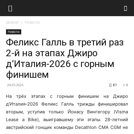
Домой
Новости
Новости
Феликс Галль в третий раз
2-й на этапах Джиро
д’Италия-2026 с горным
финишем
24.05.2026
87
0
На трёх этапах с горным финишем на Джиро
д’Италия-2026 Феликс Галль трижды финишировал
вторым, уступив только Йонасу Вингегору (Visma
Lease a Bike), выигравшему эти этапы. 28-летний
австрийский гонщик команды Decathlon CMA CGM не