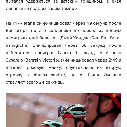
пытался удержаться за датским гонщиком, а ехал
финальный подъём своим темпом.
На 14-м этапе он финишировал через 49 секунд после
Вингегора, но его соперники по борьбе за подиум
проиграли ещё больше – Джей Хиндли (Red Bull Bora-
hansgrohe) финишировал через 58 секунд после
победителя, проиграв Галлю 9 секунд. А Афонсо
Эулалио (Bahrain Victorious) финишировал через 2:49 и
потерял розовую майку, спустившись на вторую
строчку в общем зачёте, но от Галля Эулалио
отделяют всего 24 секунды.