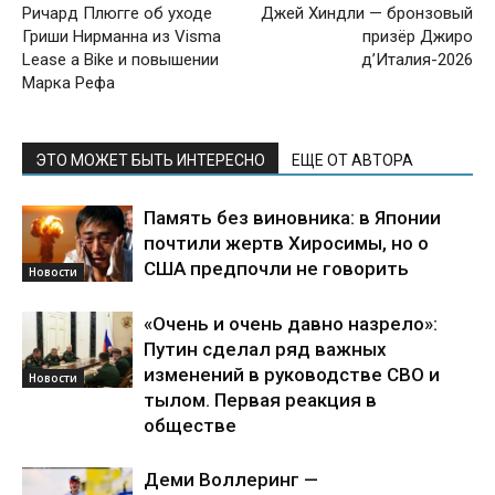
Ричард Плюгге об уходе
Джей Хиндли — бронзовый
Гриши Нирманна из Visma
призёр Джиро
Lease a Bike и повышении
д’Италия-2026
Марка Рефа
ЭТО МОЖЕТ БЫТЬ ИНТЕРЕСНО
ЕЩЕ ОТ АВТОРА
Память без виновника: в Японии
почтили жертв Хиросимы, но о
США предпочли не говорить
Новости
«Очень и очень давно назрело»:
Путин сделал ряд важных
изменений в руководстве СВО и
Новости
тылом. Первая реакция в
обществе
Деми Воллеринг —