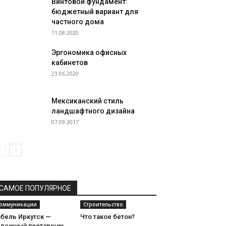
Винтовой фундамент:
бюджетный вариант для
частного дома
11.08.2020
Эргономика офисных
кабинетов
23.06.2020
Мексиканский стиль
ландшафтного дизайна
07.09.2017
САМОЕ ПОПУЛЯРНОЕ
оммуникации
Строительство
абель Иркутск —
Что такое бетон?
адежный поставщик