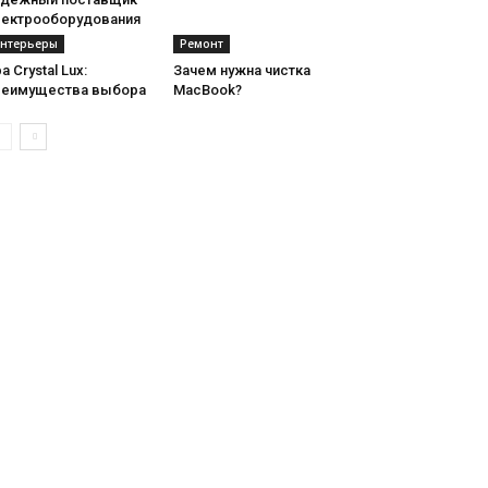
лектрооборудования
нтерьеры
Ремонт
а Crystal Lux:
Зачем нужна чистка
реимущества выбора
MacBook?