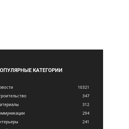
ОПУЛЯРНЫЕ КАТЕГОРИИ
овости
10321
троительство
347
атериалы
312
оммуникации
294
нтерьеры
241