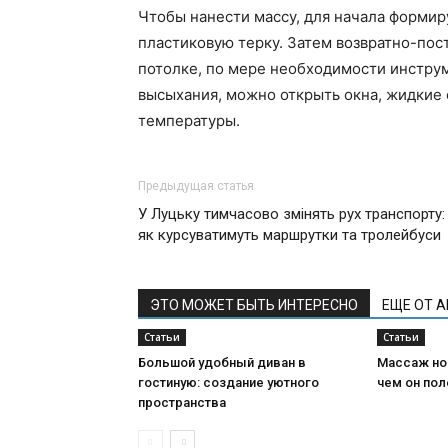
Чтобы нанести массу, для начала форми
пластиковую терку. Затем возвратно-по
потолке, по мере необходимости инстру
высыхания, можно открыть окна, жидкие 
температуры.
Предыдущая статья
У Луцьку тимчасово змінять рух транспорту:
як курсуватимуть маршрутки та тролейбуси
ЭТО МОЖЕТ БЫТЬ ИНТЕРЕСНО
ЕЩЕ ОТ 
Статьи
Статьи
Большой удобный диван в
Массаж ног
гостиную: создание уютного
чем он пол
пространства