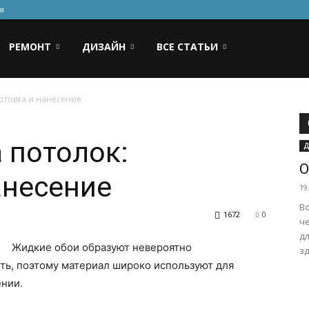
я
РЕМОНТ
ДИЗАЙН
ВСЕ СТАТЬИ
отовка и нанесение
 потолок:
Д
О
анесение
19
Во
1672
0
ч
дл
Жидкие обои образуют невероятно
зд
ть, поэтому материал широко используют для
ении.