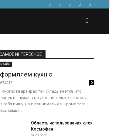
САМОЕ ИНТЕРЕСНОЕ
изайн
формляем кухню
.07.2017
0
 многих квартирах так складывается, что
еловек вынужден в кухне не только готовить
я себя пищу, но и принимать ее. Кроме того,
есь семья...
Область использования клея
Космофен
03.02.2020