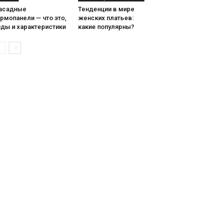
асадные
Тенденции в мире
рмопанели — что это,
женских платьев:
иды и характеристики
какие популярны?