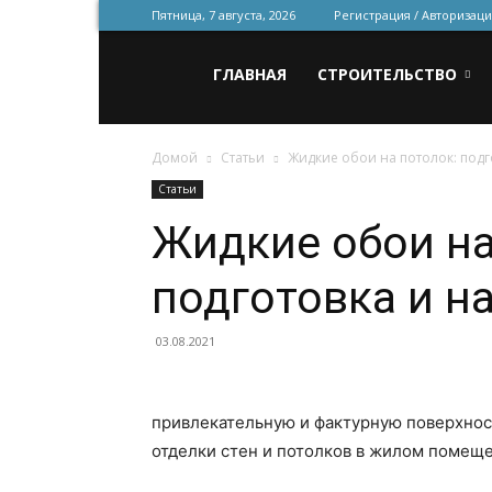
Пятница, 7 августа, 2026
Регистрация / Авторизаци
Всё
ГЛАВНАЯ
СТРОИТЕЛЬСТВО
Домой
Статьи
Жидкие обои на потолок: подг
для
Статьи
Жидкие обои на
строительства
подготовка и н
и
03.08.2021
привлекательную и фактурную поверхнос
ремонта
отделки стен и потолков в жилом помещ