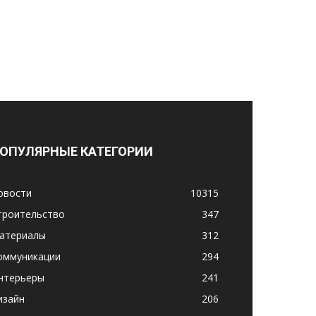
ОПУЛЯРНЫЕ КАТЕГОРИИ
овости
10315
троительство
347
атериалы
312
оммуникации
294
нтерьеры
241
изайн
206