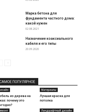
Марка бетона для
фундамента частного дома:
какой нужен
02.08.2021
Назначение коаксиального
кабеля и его типы
20.09.2020
САМОЕ ПОПУЛЯРНОЕ
изайн
Материалы
ебель из дерева на
Лучшая краска для
каз: почему это
потолка
ыгодно?
емонт
Ландшафтный дизайн