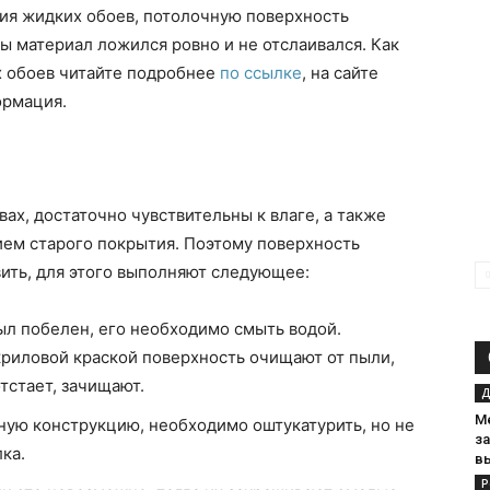
ия жидких обоев, потолочную поверхность
ы материал ложился ровно и не отслаивался. Как
х обоев читайте подробнее
по ссылке
, на сайте
ормация.
ах, достаточно чувствительны к влаге, а также
ием старого покрытия. Поэтому поверхность
ить, для этого выполняют следующее:
ыл побелен, его необходимо смыть водой.
риловой краской поверхность очищают от пыли,
тстает, зачищают.
Д
М
ную конструкцию, необходимо оштукатурить, но не
за
ка.
в
Р