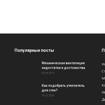
Популярные посты
П
Механическая вентиляция:
Н
недостатки и достоинства
С
03.09.2017
М
К
Как подобрать утеплитель
для стен?
И
19.12.2020
Д