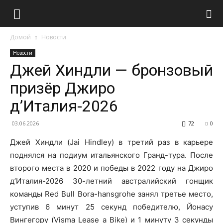
Домой
Новости
Новости
Джей Хиндли — бронзовый
призёр Джиро
д’Италия-2026
03.06.2026
72
0
Джей Хиндли (Jai Hindley) в третий раз в карьере
поднялся на подиум итальянского Гранд-тура. После
второго места в 2020 и победы в 2022 году на Джиро
д’Италия-2026 30-летний австралийский гонщик
команды Red Bull Bora-hansgrohe занял третье место,
уступив 6 минут 25 секунд победителю, Йонасу
Вингегору (Visma Lease a Bike) и 1 минуту 3 секунды