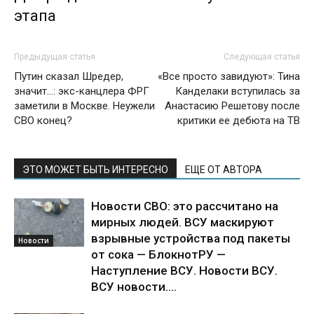
этапа
Предыдущая статья
Следующая статья
Путин сказал Шредер,
«Все просто завидуют»: Тина
значит…: экс-канцлера ФРГ
Канделаки вступилась за
заметили в Москве. Неужели
Анастасию Решетову после
СВО конец?
критики ее дебюта на ТВ
ЭТО МОЖЕТ БЫТЬ ИНТЕРЕСНО
ЕЩЕ ОТ АВТОРА
Новости СВО: это рассчитано на
мирных людей. ВСУ маскируют
взрывные устройства под пакеты
Новости
от сока — БлокнотРУ —
Наступление ВСУ. Новости ВСУ.
ВСУ новости....