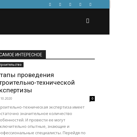
САМОЕ ИНТЕРЕСНОЕ
троительство
тапы проведения
троительно-технической
кспертизы
.10.2020
0
троительно-техническая экспертиза имеет
остаточно значительное количество
обенностей. И провести ее могут
сключительно опытные, знающие и
рофессиональные специалисты. Перейдя по