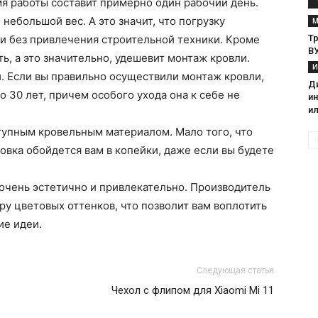
мя работы составит примерно один рабочий день.
ебольшой вес. А это значит, что погрузку
М
и без привлечения строительной техники. Кроме
Тр
В
ть, а это значительно, удешевит монтаж кровли.
И
. Если вы правильно осуществили монтаж кровли,
Д
 30 лет, причем особого ухода она к себе не
и
и
тупным кровельным материалом. Мало того, что
овка обойдется вам в копейки, даже если вы будете
очень эстетично и привлекательно. Производитель
у цветовых оттенков, что позволит вам воплотить
ие идеи.
Следующая статья
Чехол с флипом для Xiaomi Mi 11