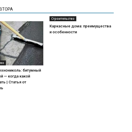
АВТОРА
Строительство
Каркасные дома: преимущества
и особенности
тво
ехнониколь: битумный
й — когда какой
ть | Статья от
ль