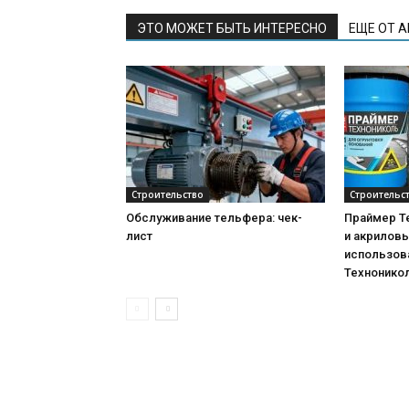
ЭТО МОЖЕТ БЫТЬ ИНТЕРЕСНО
ЕЩЕ ОТ 
Строительство
Строительс
Обслуживание тельфера: чек-
Праймер Т
лист
и акриловы
использова
Технонико