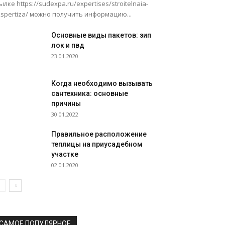
ылке https://sudexpa.ru/expertises/stroitelnaia-
spertiza/ можно получить информацию...
Основные виды пакетов: зип
лок и пвд
23.01.2020
Когда необходимо вызывать
сантехника: основные
причины
30.01.2022
Правильное расположение
теплицы на приусадебном
участке
02.01.2020
САМОЕ ПОПУЛЯРНОЕ