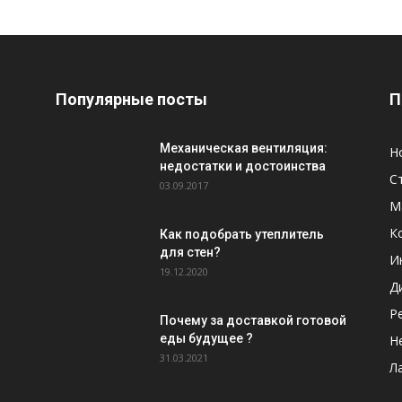
Популярные посты
П
Механическая вентиляция:
Н
недостатки и достоинства
С
03.09.2017
М
К
Как подобрать утеплитель
для стен?
И
19.12.2020
Д
Р
Почему за доставкой готовой
еды будущее ?
Н
31.03.2021
Л