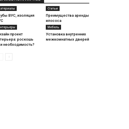
атериалы
Статьи
убы ВУС, изоляция
Преимущества аренды
УС
илососа
нтерьеры
Мебель
изайн проект
Установка внутренних
нтерьера: роскошь
межкомнатных дверей
ли необходимость?