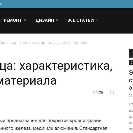
я
РЕМОНТ
ДИЗАЙН
ВСЕ СТАТЬИ
пица: характеристика, преимущества материала
а: характеристика,
С
Э
материала
с
э
1768
0
02
С
д
ос
ый предназначен для покрытия кровли зданий,
и
анного железа, меди или алюминия. Стандартная
п