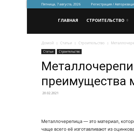
Пятница, 7 августа, 2026
Регистрация / Авторизаци
Всё
ГЛАВНАЯ
СТРОИТЕЛЬСТВО
Домой
Статьи
Строительство
Металлочере
для
Статьи
Строительство
Металлочерепиц
строительства
преимущества 
и
20.02.2021
ремонта
Металлочерепица — это материал, котор
чаще всего её изготавливают из оцинков