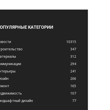
ОПУЛЯРНЫЕ КАТЕГОРИИ
овости
10315
троительство
347
атериалы
312
оммуникации
294
нтерьеры
241
изайн
206
емонт
165
едвижимость
107
андшафтный дизайн
77