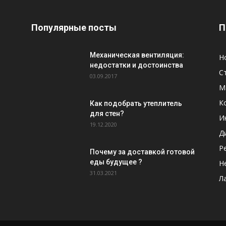
Популярные посты
П
Механическая вентиляция:
Н
недостатки и достоинства
С
03.09.2017
М
К
Как подобрать утеплитель
для стен?
И
19.12.2020
Д
Р
Почему за доставкой готовой
еды будущее ?
Н
31.03.2021
Л