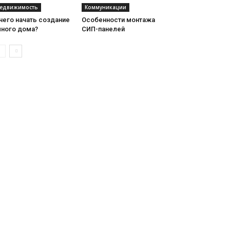
едвижимость
Коммуникации
чего начать создание
Особенности монтажа
много дома?
СИП-панелей