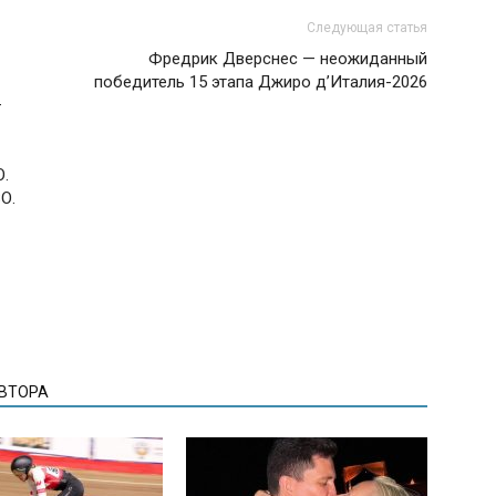
Следующая статья
Фредрик Дверснес — неожиданный
победитель 15 этапа Джиро д’Италия-2026
—
О.
О.
АВТОРА