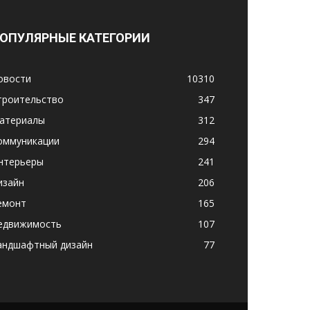
ОПУЛЯРНЫЕ КАТЕГОРИИ
овости
10310
троительство
347
атериалы
312
оммуникации
294
нтерьеры
241
изайн
206
емонт
165
едвижимость
107
андшафтный дизайн
77