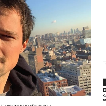
И
К
дл
 алиментов на их общую дочь