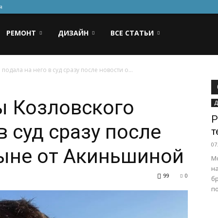
я
РЕМОНТ
ДИЗАЙН
ВСЕ СТАТЬИ
одала на него в суд сразу после новости о...
 Козловского
Д
Р
в суд сразу после
т
07
сыне от Акиньшиной
М
на
99
0
б
по