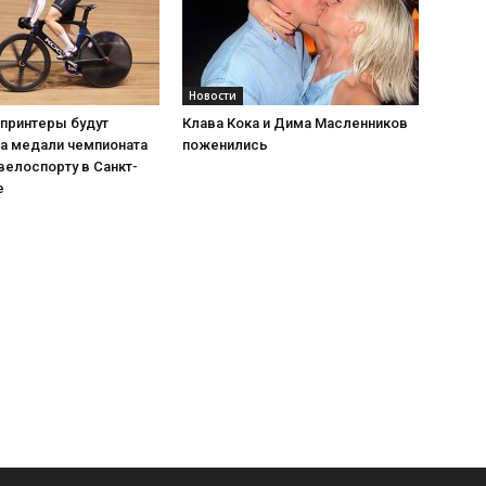
Новости
спринтеры будут
Клава Кока и Дима Масленников
за медали чемпионата
поженились
велоспорту в Санкт-
е