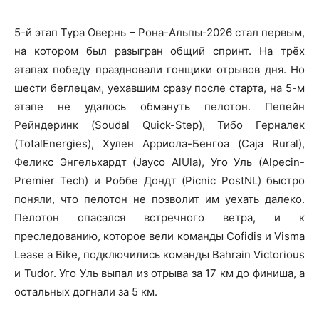
5-й этап Тура Овернь – Рона-Альпы-2026 стал первым,
на котором был разыгран общий спринт. На трёх
этапах победу праздновали гонщики отрывов дня. Но
шести беглецам, уехавшим сразу после старта, на 5-м
этапе не удалось обмануть пелотон. Пепейн
Рейндеринк (Soudal Quick-Step), Тибо Герналек
(TotalEnergies), Хулен Арриола-Бенгоа (Caja Rural),
Феликс Энгельхардт (Jayco AlUla), Уго Уль (Alpecin-
Premier Tech) и Роббе Дондт (Picnic PostNL) быстро
поняли, что пелотон не позволит им уехать далеко.
Пелотон опасался встречного ветра, и к
преследованию, которое вели команды Cofidis и Visma
Lease a Bike, подключились команды Bahrain Victorious
и Tudor. Уго Уль выпал из отрыва за 17 км до финиша, а
остальных догнали за 5 км.