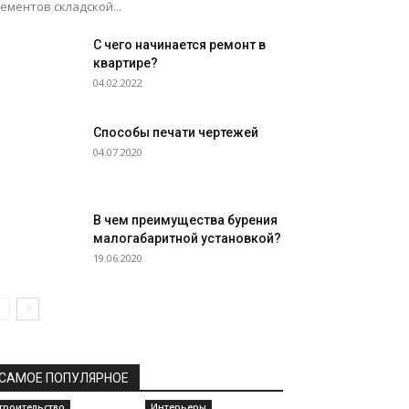
ементов складской...
С чего начинается ремонт в
квартире?
04.02.2022
Способы печати чертежей
04.07.2020
В чем преимущества бурения
малогабаритной установкой?
19.06.2020
САМОЕ ПОПУЛЯРНОЕ
троительство
Интерьеры