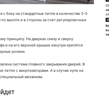
С
э
я с боку на стандартные петли в количестве 3-5
с
 по высоте и в стороны за счет регулировочных
И
В
в
н
му принципу. На дверках снизу и сверху
фа и на его верхней крышке изнутри крепятся
ерные ролики.
влена система плавного закрывания дверей. В
е петли с амортизаторами. А в случае купе на
 специальный механизм.
ойдет