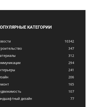
ОПУЛЯРНЫЕ КАТЕГОРИИ
овости
10342
троительство
347
атериалы
312
оммуникации
294
нтерьеры
241
изайн
206
емонт
165
едвижимость
107
андшафтный дизайн
77