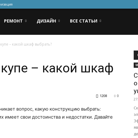
ризация
РЕМОНТ
ДИЗАЙН
ВСЕ СТАТЬИ
купе – какой шкаф выбрать?
купе – какой шкаф
М
С
о
у
1208
0
27
С
никает вопрос, какую конструкцию выбрать:
эл
х имеет свои достоинства и недостатки. Давайте
Э
я
д