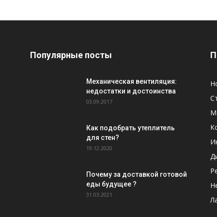
Популярные посты
П
Механическая вентиляция:
Н
недостатки и достоинства
С
03.09.2017
М
К
Как подобрать утеплитель
для стен?
И
19.12.2020
Д
Р
Почему за доставкой готовой
еды будущее ?
Н
31.03.2021
Л