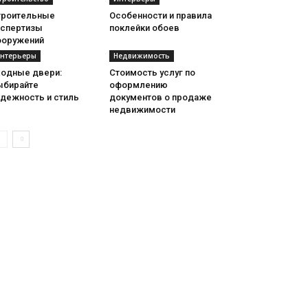
троительные
Особенности и правила
кспертизы
поклейки обоев
ооружений
нтерьеры
Недвижимость
ходные двери:
Стоимость услуг по
ыбирайте
оформлению
адежность и стиль
документов о продаже
недвижимости