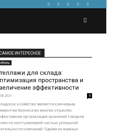
САМОЕ ИНТЕРЕСНОЕ
ебель
теллажи для склада:
птимизация пространства и
величение эффективности
.08.2021
0
кладское хозяйство является ключевым
ементом бизнеса во многих отраслях.
ффективная организация хранения товаров
вляется неотъемлемой частью успешной
еятельности компаний. Одним из важных