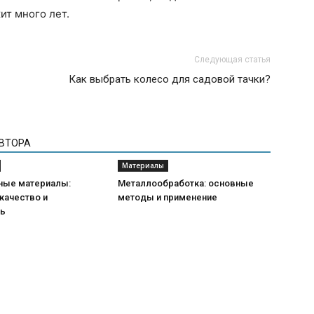
ит много лет.
Следующая статья
Как выбрать колесо для садовой тачки?
АВТОРА
Материалы
ные материалы:
Металлообработка: основные
качество и
методы и применение
ть