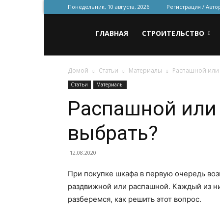
Понедельник, 10 августа, 2026
Регистрация / Авто
Всё
ГЛАВНАЯ
СТРОИТЕЛЬСТВО
Домой
Статьи
Материалы
Распашной или 
для
Статьи
Материалы
Распашной или 
строительства
выбрать?
и
12.08.2020
При покупке шкафа в первую очередь воз
раздвижной или распашной. Каждый из ни
ремонта
разберемся, как решить этот вопрос.