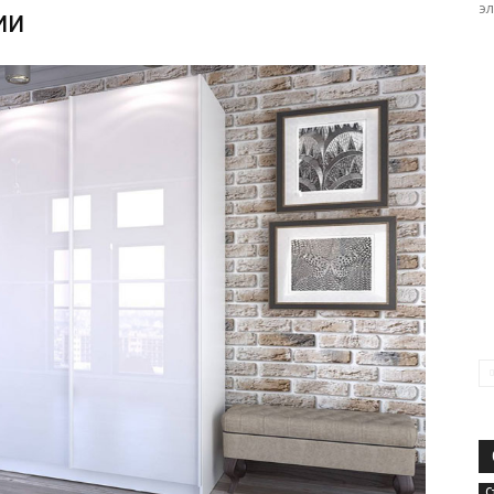
эл
ии
С