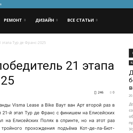
я
РЕМОНТ
ДИЗАЙН
ВСЕ СТАТЬИ
1 этапа Тур де Франс-2025
победитель 21 этапа
К
Д
025
б
в
246
0
20
Д
нды Visma Lease a Bike Ваут ван Арт второй раз в
с
 21-й этап Тур де Франс с финишем на Елисейских
о
л на Елисейских Полях в спринте, но на этот раз
п
 тройного прохождения подъёма Кот-де-ла-Бют-
У