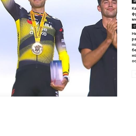
И
К
ф
м
С
Н
ра
п
бе
н
о