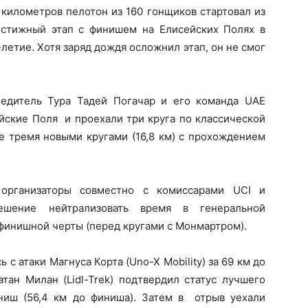
 километров пелотон из 160 гонщиков стартовал из
естижный этап с финишем на Елисейских Полях в
летие. Хотя заряд дождя осложнил этап, он не смог
едитель Тура Тадей Погачар и его команда UAE
йские Поля и проехали три круга по классической
ие тремя новыми кругами (16,8 км) с прохождением
 организаторы совместно с комиссарами UCI и
ешение нейтрализовать время в генеральной
финишной черты (перед кругами с Монмартром).
 с атаки Магнуса Корта (Uno-X Mobility) за 69 км до
тан Милан (Lidl-Trek) подтвердил статус лучшего
ниш (56,4 км до финиша). Затем в отрыв уехали