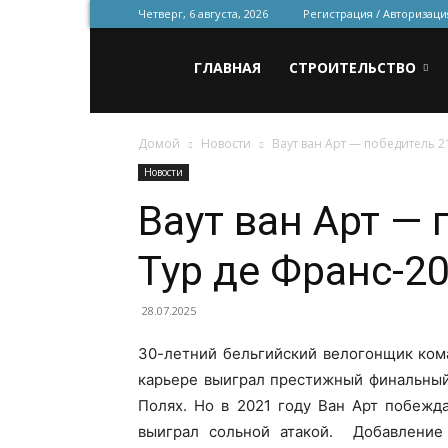
Четверг, 6 августа, 2026
Регистрация / Авторизаци
Всё
ГЛАВНАЯ
СТРОИТЕЛЬСТВО
Домой
Новости
Ваут ван Арт — победитель 2
для
Новости
Ваут ван Арт — 
строительства
Тур де Франс-2
и
28.07.2025
30-летний бельгийский велогонщик кома
карьере выиграл престижный финальный
ремонта
Полях. Но в 2021 году Ван Арт побежда
выиграл сольной атакой. Добавление