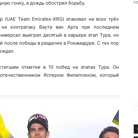
ht
ную гонку, а дождь обострил борьбу.
р (UAE Team Emirates-XRG) атаковал на всех трёх
 на контратаку Ваута ван Арта при последнем
иверсал выиграл десятый в карьере этап Тура, но
ей после победы в разделке в Рокамадуре. С тех пор
беждал.
стигшим отметки в 10 побед на этапах Тура. Он
оотечественником Яспером Филипсеном, который