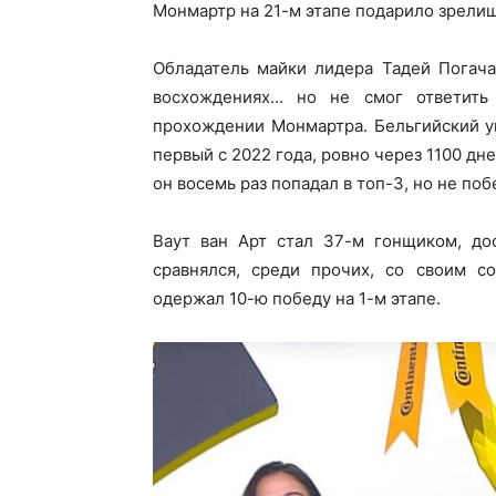
Монмартр на 21-м этапе подарило зрелищ
Обладатель майки лидера Тадей Погача
восхождениях… но не смог ответить
прохождении Монмартра. Бельгийский ун
первый с 2022 года, ровно через 1100 дн
он восемь раз попадал в топ-3, но не по
Ваут ван Арт стал 37-м гонщиком, до
сравнялся, среди прочих, со своим с
одержал 10-ю победу на 1-м этапе.