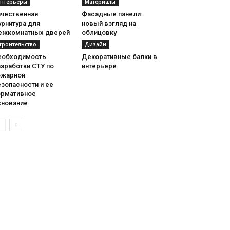
нтерьеры
Материалы
ачественная
Фасадные панели:
урнитура для
новый взгляд на
ежкомнатных дверей
облицовку
троительство
Дизайн
еобходимость
Декоративные балки в
зработки СТУ по
интерьере
ожарной
зопасности и ее
ормативное
снование