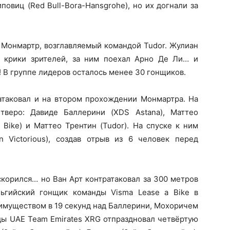
повиц (Red Bull-Bora-Hansgrohe), но их догнали за
 Монмартр, возглавляемый командой Tudor. Жулиан
 крики зрителей, за ним поехал Арно Де Ли… и
 В группе лидеров осталось менее 30 гонщиков.
атаковал и на втором прохождении Монмартра. На
тверо: Давиде Баллерини (XDS Astana), Маттео
 Bike) и Маттео Трентин (Tudor). На спуске к ним
 Victorious), создав отрыв из 6 человек перед
корился… но Ван Арт контратаковал за 300 метров
льгийский гонщик команды Visma Lease a Bike в
имуществом в 19 секунд над Баллерини, Мохоричем
ды UAE Team Emirates XRG отпраздновал четвёртую