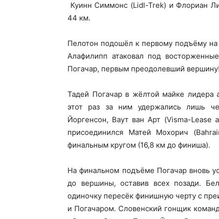
Куинн Симмонс (Lidl-Trek) и Флориан Ли
44 км.
Пелотон подошёл к первому подъёму на
Алафилипп атаковал под восторженные
Погачар, первым преодолевший вершину!
Тадей Погачар в жёлтой майке лидера 
этот раз за ним удержались лишь че
Йоргенсон, Ваут ван Арт (Visma-Lease a
присоединился Матей Мохорич (Bahrain
финальным кругом (16,8 км до финиша).
На финальном подъёме Погачар вновь ус
до вершины, оставив всех позади. Бе
одиночку пересёк финишную черту с пре
и Погачаром. Словенский гонщик коман