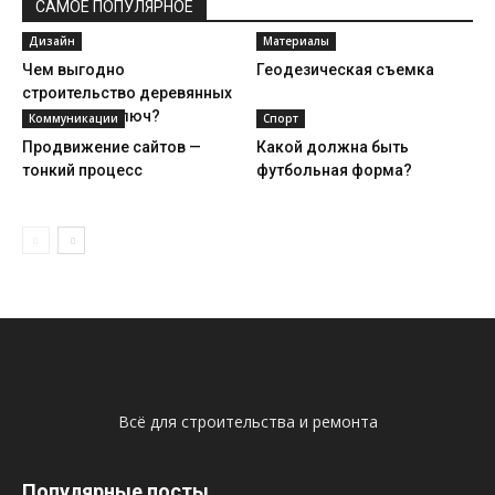
САМОЕ ПОПУЛЯРНОЕ
Дизайн
Материалы
Чем выгодно
Геодезическая съемка
строительство деревянных
домов под ключ?
Коммуникации
Спорт
Продвижение сайтов —
Какой должна быть
тонкий процесс
футбольная форма?
Всё для строительства и ремонта
Популярные посты