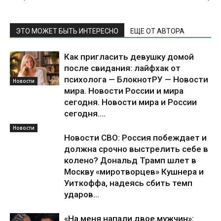
ЭТО МОЖЕТ БЫТЬ ИНТЕРЕСНО
ЕЩЕ ОТ АВТОРА
Как пригласить девушку домой
после свидания: лайфхак от
психолога — БлокнотРУ — Новости
Новости
мира. Новости России и мира
сегодня. Новости мира и России
сегодня....
Новости
Новости СВО: Россия побеждает и
должна срочно выстрелить себе в
колено? Дональд Трамп шлет в
Москву «миротворцев» Кушнера и
Уиткоффа, надеясь сбить темп
ударов...
«На меня напали двое мужчин»: