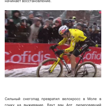
начинает восстановление.
Сильный снегопад превратил велокросс в Моле в
гонку на выживание. Ваут ван Арт, лидировавший