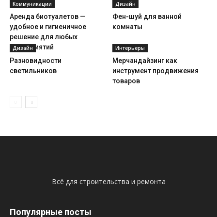
Коммуникации
Дизайн
Аренда биотуалетов —
Фен-шуй для ванной
удобное и гигиеничное
комнаты
решение для любых
мероприятий
Дизайн
Интерьеры
Разновидности
Мерчандайзинг как
светильников
инструмент продвижения
товаров
Всё для строительства и ремонта
Популярные посты