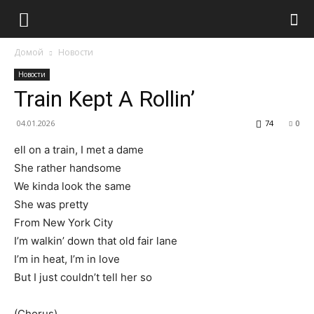
Домой
Новости
Новости
Train Kept A Rollin’
04.01.2026
74
0
ell on a train, I met a dame
She rather handsome
We kinda look the same
She was pretty
From New York City
I’m walkin’ down that old fair lane
I’m in heat, I’m in love
But I just couldn’t tell her so
(Chorus)