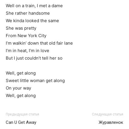
Well on a train, I met a dame
She rather handsome
We kinda looked the same
She was pretty
From New York City
I’m walkin’ down that old fair lane
I’m in heat, I’m in love
But I just couldn’t tell her so
Well, get along
Sweet little woman get along
On your way
Well, get along
Предыдущая статья
Следующая статья
Can U Get Away
Журавленок