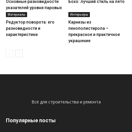
Основные разновидности
Бохо: лучший стиль на лето
указателей уровня паровых
котлов
Материалы
Интерьеры
Редуктор поворота: его
Карнизы из
разновидности и
пенополистирола –
характеристики
прекрасное и практичное
украшение
Всё для строительства и ремонта
Популярные посты