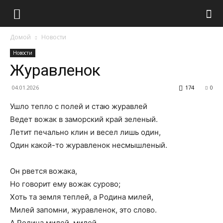
Домой
Новости
Новости
Журавленок
04.01.2026
174
0
Ушло тепло с полей и стаю журавлей
Ведет вожак в заморский край зеленый.
Летит печально клин и весел лишь один,
Один какой-то журавленок несмышленый.
Он рвется вожака,
Но говорит ему вожак сурово;
Хоть та земля теплей, а Родина милей,
Милей запомни, журавленок, это слово.
А Родина милей, милей