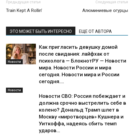
Предыдущая статья
Следующая статья
Train Kept A Rollin’
Алюминиевые огурцы
ЭТО МОЖЕТ БЫТЬ ИНТЕРЕСНО
ЕЩЕ ОТ АВТОРА
Как пригласить девушку домой
после свидания: лайфхак от
психолога — БлокнотРУ — Новости
Новости
мира. Новости России и мира
сегодня. Новости мира и России
сегодня....
Новости
Новости СВО: Россия побеждает и
должна срочно выстрелить себе в
колено? Дональд Трамп шлет в
Москву «миротворцев» Кушнера и
Уиткоффа, надеясь сбить темп
ударов...