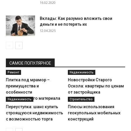
16.02.2020
Вклады: Как разумно вложить свои
деньги и не потерять их
12.04.2025
САМОЕ ПОПУЛЯРНОЕ
Ремонт
Недвижимость
Плитка под мрамор –
Новостройки Старого
преимущества и
Оскола: квартиры по ценам
особенности
от застройщика
облицовочного материала
Недвижимость
Строительство
Переуступка: шанс купить
Плюсы использования
строящуюся недвижимость
геокупольных мобильных
с возможностью торга
конструкций