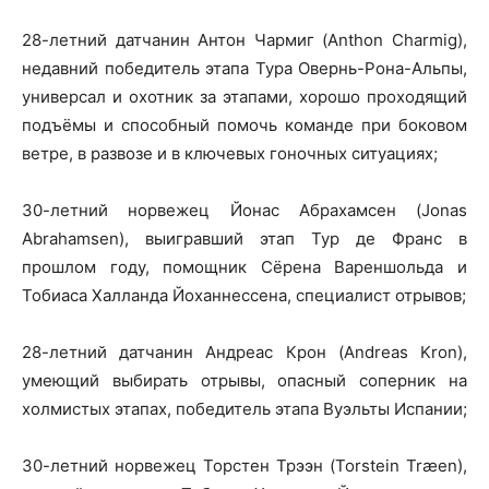
28-летний датчанин Антон Чармиг (Anthon Charmig),
недавний победитель этапа Тура Овернь-Рона-Альпы,
универсал и охотник за этапами, хорошо проходящий
подъёмы и способный помочь команде при боковом
ветре, в развозе и в ключевых гоночных ситуациях;
30-летний норвежец Йонас Абрахамсен (Jonas
Abrahamsen), выигравший этап Тур де Франс в
прошлом году, помощник Сёрена Вареншольда и
Тобиаса Халланда Йоханнессена, специалист отрывов;
28-летний датчанин Андреас Крон (Andreas Kron),
умеющий выбирать отрывы, опасный соперник на
холмистых этапах, победитель этапа Вуэльты Испании;
30-летний норвежец Торстен Трээн (Torstein Træen),