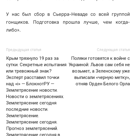
У нас был сбор в Сьерра-Неваде со всей группой
гонщиков. Подготовка прошла лучше, чем когда-
либо».
Предыдущая статья
Следующая статья
Крым тряхнуло 19 раз за
Поляки готовятся к войне с
сутки. Секретные испытания
Украиной: Львов сам себя не
или тревожный знак?
возьмет, а Зеленскому уже
Эксперт расставил точки
выписали «черную метку»,
над «i» — БлокнотРУ —
отняв Орден Белого Орла
Землетрясение новости.
Новости о землетрясениях.
Землетрясение сегодня
последние новости.
Землетрясение.
Землетрясение сегодня.
Прогноз землетрясений.
Землетрясение сегодня в