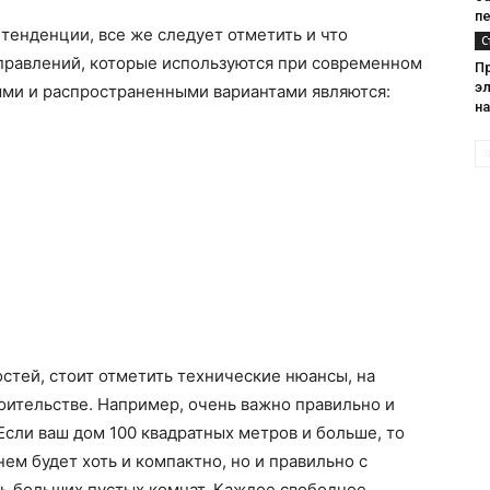
п
 тенденции, все же следует отметить и что
С
правлений, которые используются при современном
П
эл
ми и распространенными вариантами являются:
на
стей, стоит отметить технические нюансы, на
оительстве. Например, очень важно правильно и
Если ваш дом 100 квадратных метров и больше, то
 нем будет хоть и компактно, но и правильно с
рь больших пустых комнат. Каждое свободное