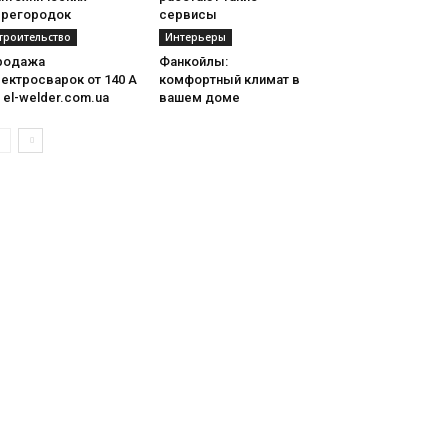
ерегородок
сервисы
троительство
Интерьеры
родажа
Фанкойлы:
ектросварок от 140 А
комфортный климат в
 el-welder.com.ua
вашем доме