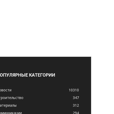
ОПУЛЯРНЫЕ КАТЕГОРИИ
овости
10310
троительство
347
атериалы
312
оммуникации
294