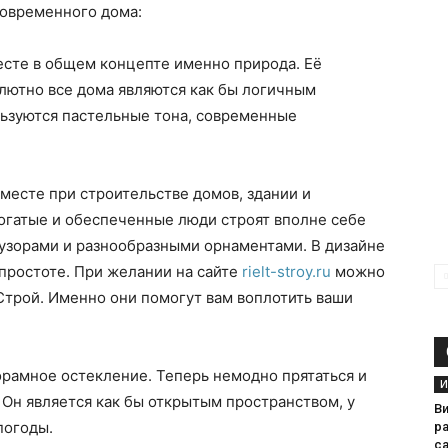
современного дома:
месте в общем концепте именно природа. Её
лютно все дома являются как бы логичным
ьзуются пастельные тона, современные
 месте при строительстве домов, здании и
гатые и обеспеченные люди строят вполне себе
 узорами и разнообразными орнаментами. В дизайне
 простоте. При желании на сайте
rielt-stroy.ru
можно
трой. Именно они помогут вам воплотить ваши
орамное остекление. Теперь немодно прятаться и
И
 Он является как бы открытым пространством, у
В
погоды.
р
с