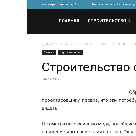
Четверг, 6 августа, 2026
Регистрация / Авторизаци
Всё
ГЛАВНАЯ
СТРОИТЕЛЬСТВО
Домой
Статьи
Строительство
Строительст
для
Статьи
Строительство
Строительство
строительства
06.12.2019
Об
и
проектировщику, первое, что вам потреб
видеть.
ремонта
Не смотря на различную моду, новейшие 
на мнение и желание самих хозяев. Одн