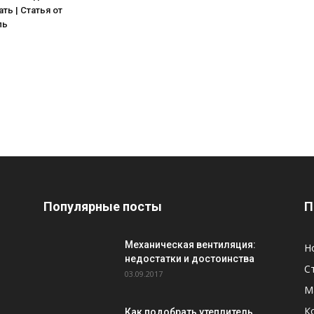
ть | Статья от
ль
Популярные посты
П
Механическая вентиляция:
Н
недостатки и достоинства
С
03.09.2017
М
К
Как подобрать утеплитель