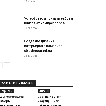
19.04.2021
Устройство и принцип работы
винтовых компрессоров
18.09.2020
Создание дизайна
интерьеров в компании
stroyhouse.od.ua
23.10.2018
САМОЕ ПОПУЛЯРНОЕ
нтерьеры
Дизайн
иды материалов и
Срочный выкуп
азмеры
квартиры: как
антехнических
работают такие