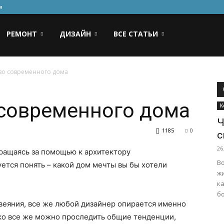
я
РЕМОНТ
ДИЗАЙН
ВСЕ СТАТЬИ
во современного дома
 современного дома
К
Ч
1185
0
с
26
ращаясь за помощью к архитектору
В
уется понять – какой дом мечты вы бы хотели
ж
ка
бо
веяния, все же любой дизайнер опирается именно
ако все же можно проследить общие тенденции,