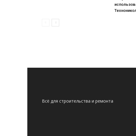
использова
Технонико
Всё для строительства и ремонта