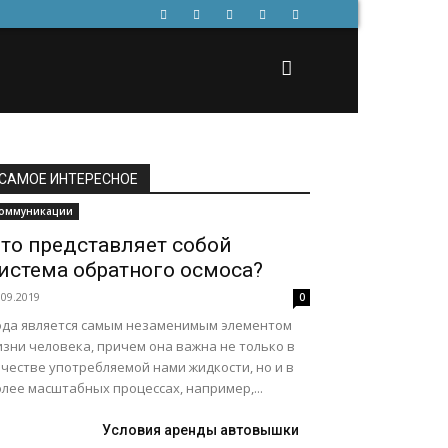
САМОЕ ИНТЕРЕСНОЕ
оммуникации
то представляет собой
истема обратного осмоса?
.09.2019
0
ода является самым незаменимым элементом
изни человека, причем она важна не только в
честве употребляемой нами жидкости, но и в
лее масштабных процессах, например,...
Условия аренды автовышки