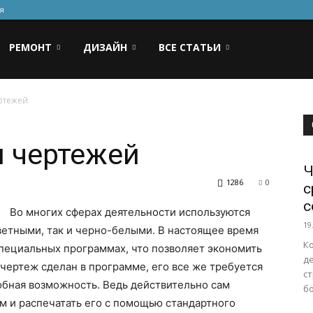
я
РЕМОНТ
ДИЗАЙН
ВСЕ СТАТЬИ
ртежей
и чертежей
Ч
1286
0
с
с
Во многих сферах деятельности используются
19
цветными, так и черно-белыми. В настоящее время
Ко
пециальных программах, что позволяет экономить
д
к чертеж сделан в программе, его все же требуется
ст
добная возможность. Ведь действительно сам
бо
 и распечатать его с помощью стандартного