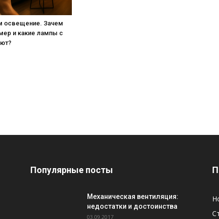
м освещение. Зачем
мер и какие лампы с
ают?
Популярные посты
П
Механическая вентиляция:
Н
недостатки и достоинства
С
03.09.2017