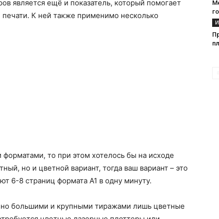
ов является ещё и показатель, который помогает
М
го
 печати. К ней также применимо несколько
И
П
п
 форматами, то при этом хотелось бы на исходе
ный, но и цветной вариант, тогда ваш вариант – это
т 6-8 страниц формата А1 в одну минуту.
очно большими и крупными тиражами лишь цветные
потребуется цветные лазерные плоттеры или