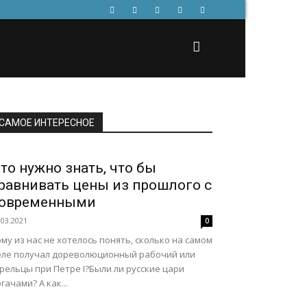
САМОЕ ИНТЕРЕСНОЕ
то нужно знать, что бы
равнивать цены из прошлого с
овременными
.03.2021
0
му из нас не хотелось понять, сколько на самом
еле получал дореволюционный рабочий или
рельцы при Петре I?Были ли русские цари
гачами? А как...