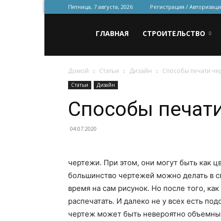
Пятница, 7 августа, 2026
Регистрация / Авторизаци
Всё
ГЛАВНАЯ
СТРОИТЕЛЬСТВО
Домой
Статьи
Дизайн
Способы печати че
для
Статьи
Дизайн
Способы печат
строительства
04.07.2020
и
чертежи.
При этом, они могут быть как 
большинство чертежей можно делать в с
время на сам рисунок. Но после того, ка
ремонта
распечатать. И далеко не у всех есть по
чертеж может быть невероятно объемным