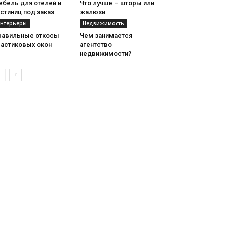
ебель для отелей и
Что лучше – шторы или
стиниц под заказ
жалюзи
нтерьеры
Недвижимость
равильные откосы
Чем занимается
ластиковых окон
агентство
недвижимости?