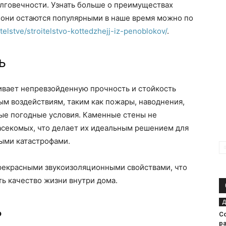
лговечности. Узнать больше о преимуществах
 они остаются популярными в наше время можно по
oitelstve/stroitelstvo-kottedzhejj-iz-penoblokov/
.
ь
вает непревзойденную прочность и стойкость
ым воздействиям, таким как пожары, наводнения,
ые погодные условия. Каменные стены не
секомых, что делает их идеальным решением для
ыми катастрофами.
рекрасными звукоизоляционными свойствами, что
ть качество жизни внутри дома.
Д
ь
С
р