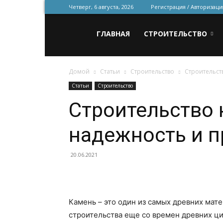
Четверг, 6 августа, 2026
Регистрация / Авторизаци
Всё
ГЛАВНАЯ
СТРОИТЕЛЬСТВО
Домой
Статьи
Строительство
Строительст
для
Статьи
Строительство
Строительство
строительства
надежность и п
и
20.06.2021
ремонта
Камень – это один из самых древних мат
строительства еще со времен древних ц