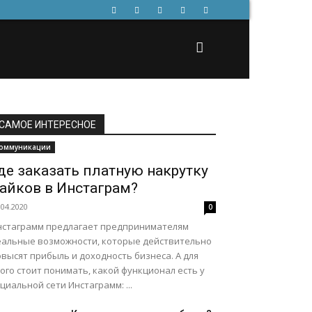
САМОЕ ИНТЕРЕСНОЕ
оммуникации
де заказать платную накрутку
айков в Инстаграм?
.04.2020
0
нстаграмм предлагает предпринимателям
еальные возможности, которые действительно
высят прибыль и доходность бизнеса. А для
ого стоит понимать, какой функционал есть у
циальной сети Инстаграмм: ...