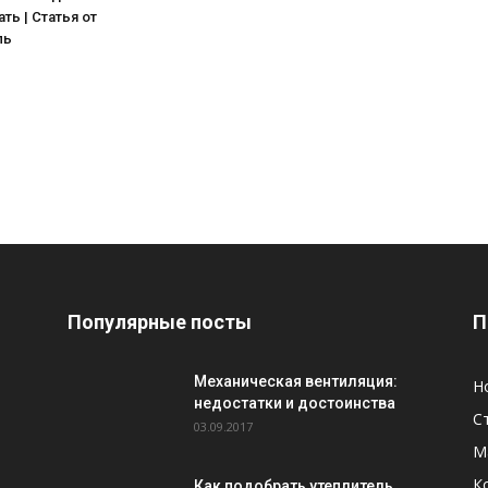
ть | Статья от
ль
Популярные посты
П
Механическая вентиляция:
Н
недостатки и достоинства
С
03.09.2017
М
К
Как подобрать утеплитель