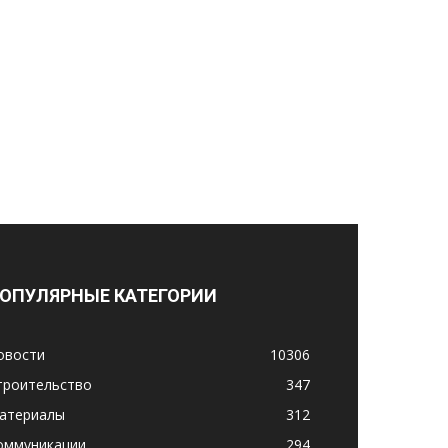
ОПУЛЯРНЫЕ КАТЕГОРИИ
овости
10306
троительство
347
атериалы
312
оммуникации
294