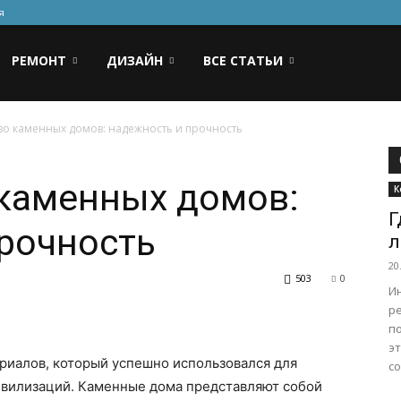
я
РЕМОНТ
ДИЗАЙН
ВСЕ СТАТЬИ
во каменных домов: надежность и прочность
 каменных домов:
К
Г
рочность
л
20
503
0
И
р
по
эт
ериалов, который успешно использовался для
со
ивилизаций. Каменные дома представляют собой