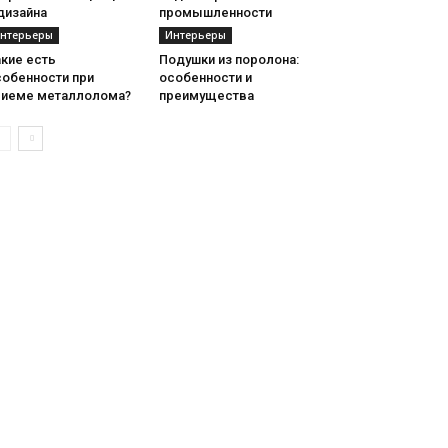
дизайна
промышленности
нтерьеры
Интерьеры
кие есть
Подушки из поролона:
собенности при
особенности и
риеме металлолома?
преимущества