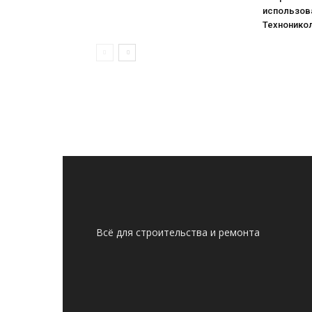
использова
Технонико
Всё для строительства и ремонта