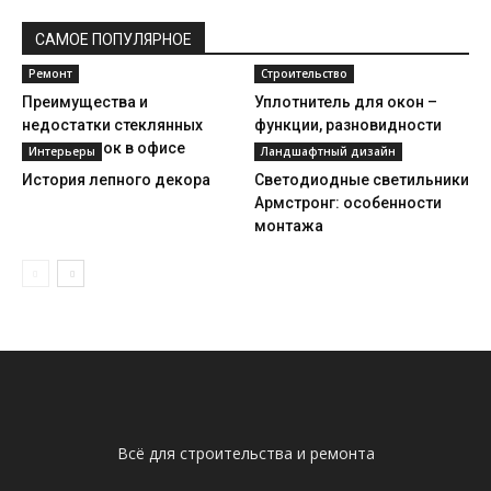
САМОЕ ПОПУЛЯРНОЕ
Ремонт
Строительство
Преимущества и
Уплотнитель для окон –
недостатки стеклянных
функции, разновидности
перегородок в офисе
Интерьеры
Ландшафтный дизайн
История лепного декора
Светодиодные светильники
Армстронг: особенности
монтажа
Всё для строительства и ремонта