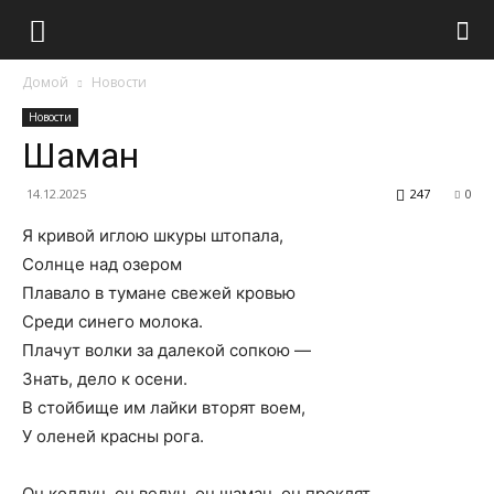
Домой
Новости
Новости
Шаман
14.12.2025
247
0
Я кривой иглою шкуры штопала,
Солнце над озером
Плавало в тумане свежей кровью
Среди синего молока.
Плачут волки за далекой сопкою —
Знать, дело к осени.
В стойбище им лайки вторят воем,
У оленей красны рога.
Он колдун, он ведун, он шаман, он проклят